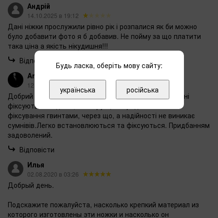
Андрій
14.10.2025 в 19:12
Дані ніжки прослужили рівно рік і розпалися як би можно
було добавити фото я б добавив. Не пойму за що платити
така ціна а якість нікудишня!!!
Відповісти
Будь ласка, оберіть мову сайту:
Anton Moskalenko
12.10.2024 в 13:34
українська
російська
Добрий день! Виріб хорошої якості. Ніжки при збиранні
фіксуються надійно, конструкція передбачає також
фіксування гвинтами, через що, а надійності не виникає
сумнівів.Легко встановлюються та фіксуються. Придбанням
задоволений.
Відповісти
Илья
02.08.2020 в 03:26
Добрый день.
Подскажите пожалуйста, насколько крепкий материал из
которого изготовлены эти ножки и насколько он