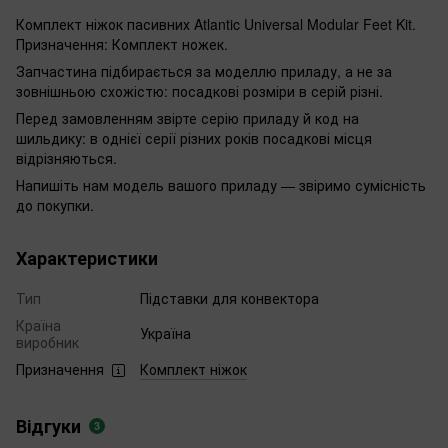
Комплект ніжок пасивних Atlantic Universal Modular Feet Kit.
Призначення: Комплект ножек.
Запчастина підбирається за моделлю приладу, а не за
зовнішньою схожістю: посадкові розміри в серій різні.
Перед замовленням звірте серію приладу й код на
шильдику: в однієї серії різних років посадкові місця
відрізняються.
Напишіть нам модель вашого приладу — звіримо сумісність
до покупки.
Характеристики
Тип
Підставки для конвектора
Країна
Україна
виробник
Призначення
Комплект ніжок
Відгуки
3