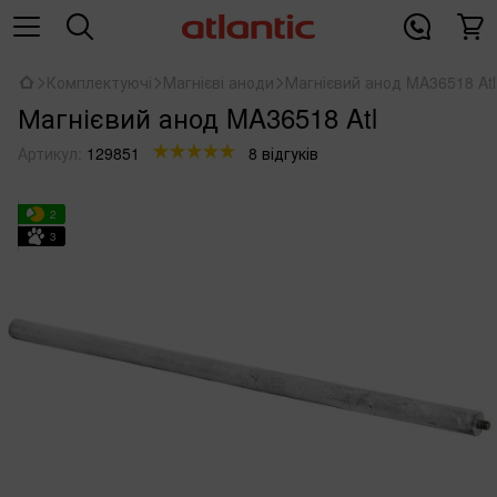
Комплектуючі
Магнієві аноди
Магнієвий анод MA36518 Atl
Магнієвий анод MA36518 Atl
Артикул:
129851
8 відгуків
2
3