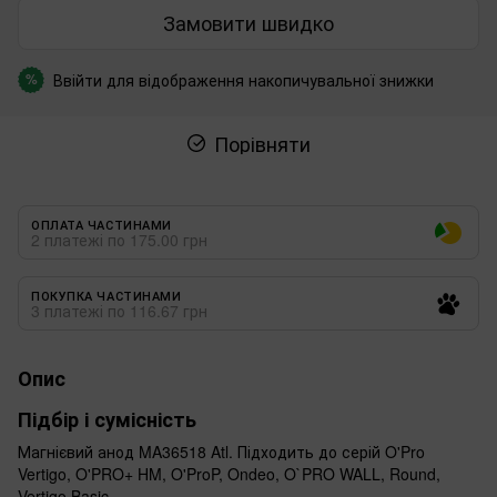
Замовити швидко
Ввійти
для відображення накопичувальної знижки
%
Порівняти
ОПЛАТА ЧАСТИНАМИ
2 платежі по 175.00 грн
ПОКУПКА ЧАСТИНАМИ
3 платежі по 116.67 грн
Опис
Підбір і сумісність
Магнієвий анод MA36518 Atl. Підходить до серій O'Pro
Vertigo, O'PRO+ HM, O'ProP, Ondeo, O`PRO WALL, Round,
Vertigo Basic.