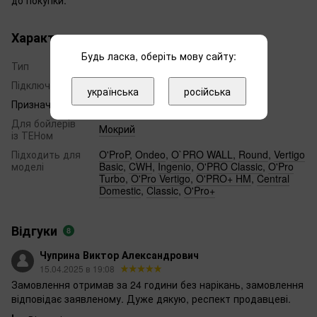
Характеристики
Будь ласка, оберіть мову сайту:
Тип
Магнієвий анод
Підключення
різьба М6
українська
російська
Призначення
Магнієвий анод
Для бойлерів
Мокрий
із ТЕНом
Підходить для
O'ProP
,
Ondeo
,
O`PRO WALL
,
Round
,
Vertigo
моделі
Basic
,
CWH
,
Ingenio
,
O'PRO Classic
,
O'Pro
Turbo
,
O'Pro Vertigo
,
O'PRO+ HM
,
Central
Domestic
,
Classic
,
O'Pro+
Відгуки
8
Чуприна Виктор Александрович
15.04.2025 в 19:08
Замовлення отримав за 24 години без нарікань, замовлення
відповідає заявленому. Дуже дякую, респект продавцеві.