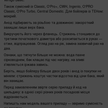
Також сумісний із Classic, O'Pro+, CWH, Ingenio, O'PRO
Classic, O'Pro Turbo, Central Domestic. Для бойлерів із ТЕНом:
мокрий.
Анод підбирають за різьбою та довжиною: закороткий
захищає лише верх бака.
Викручують його через фланець. Стрижень стоншився до
третини початкового діаметра або розсипається в руках —
отже, відпрацював. Огляд раз на рік, заміна зазвичай раз на
два.
Ознаки, що тягнути більше не можна: вода пахне
сірководнем, бак клацає під час нагріву, на зливі
зʼявляється іржава завись.
Беріть, якщо бойлеру більше двох років і анод із покупки не
міняли: стрижень коштує частки відсотка від ціни бака, який
він захищає.
Перед замовленням звірте серію приладу й код на
шильдику: в однієї серії різних років посадкові місця
відрізняються.
Напишіть нам модель вашого приладу — звіримо сумісність
до покупки.