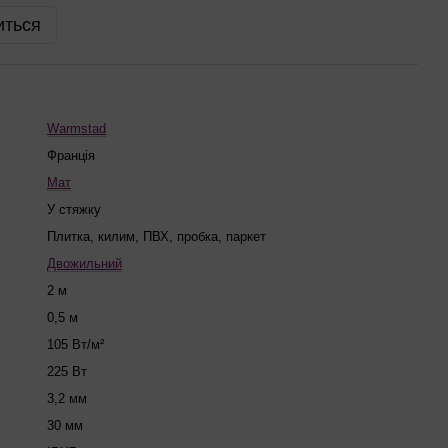
иться
Warmstad
Франція
Мат
У стяжку
Плитка, килим, ПВХ, пробка, паркет
Двожильний
2 м
0,5 м
105 Вт/м²
225 Вт
3,2 мм
30 мм