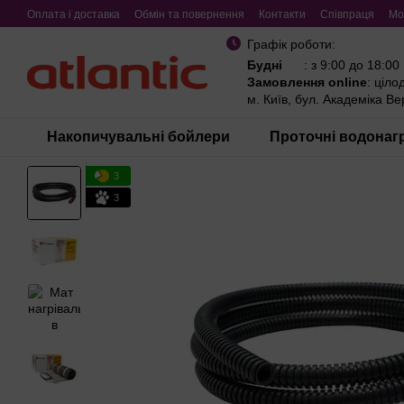
Перейти до основного контенту
Оплата і доставка
Обмін та повернення
Контакти
Співпраця
Мо
Графік роботи:
Будні
: з 9:00 до 18:00
Замовлення online
: ціло
м. Київ, бул. Академіка В
Накопичувальні бойлери
Проточні водонагр
3
3