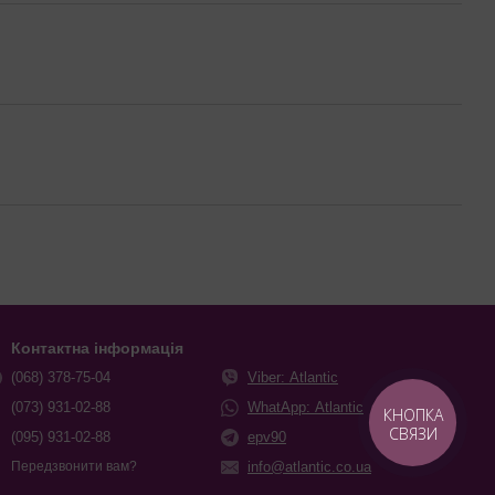
Контактна інформація
(068) 378-75-04
Viber: Atlantic
(073) 931-02-88
WhatApp: Atlantic
КНОПКА
СВЯЗИ
(095) 931-02-88
epv90
info@atlantic.co.ua
Передзвонити вам?