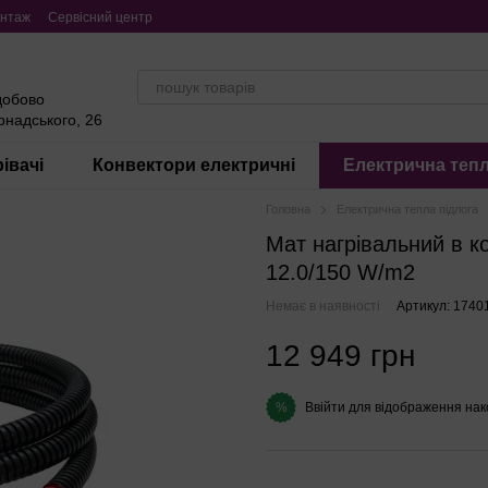
нтаж
Сервісний центр
добово
ернадського, 26
івачі
Конвектори електричні
Електрична тепл
Головна
Електрична тепла підлога
Мат нагрівальний в 
12.0/150 W/m2
Немає в наявності
Артикул: 1740
12 949 грн
Ввійти
для відображення нак
%