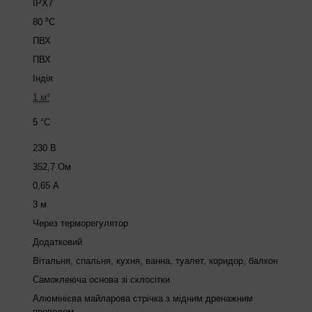
IPX7
80 ⁰C
ПВХ
ПВХ
Індія
1 м²
5 °C
230 В
352,7 Ом
0,65 А
3 м
Через терморегулятор
Додатковий
Вітальня, спальня, кухня, ванна, туалет, коридор, балкон
Самоклеюча основа зі склосітки
Алюмінієва майларова стрічка з мідним дренажним
проводом