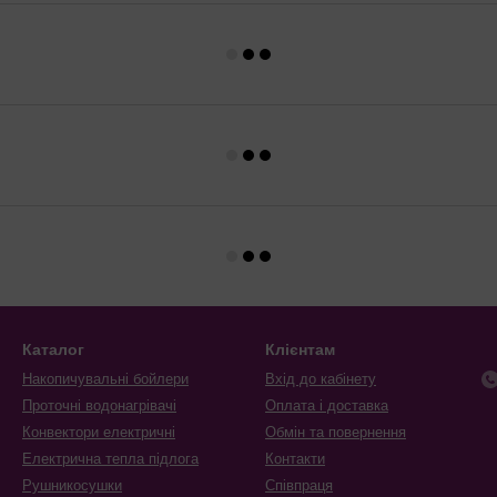
Каталог
Клієнтам
Накопичувальні бойлери
Вхід до кабінету
Проточні водонагрівачі
Оплата і доставка
Конвектори електричні
Обмін та повернення
Електрична тепла підлога
Контакти
Рушникосушки
Співпраця