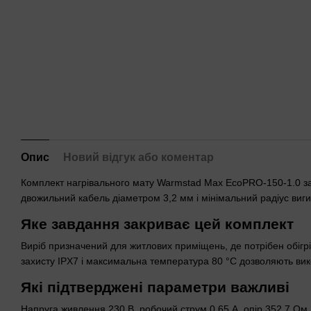
Опис
Новий відгук або коментар
Комплект нагрівального мату Warmstad Max EcoPRO-150-1.0 закр
двожильний кабель діаметром 3,2 мм і мінімальний радіус виг
Яке завдання закриває цей комплект
Виріб призначений для житлових приміщень, де потрібен обігрів 
захисту IPX7 і максимальна температура 80 °C дозволяють вик
Які підтверджені параметри важливі
Напруга живлення 230 В, робочий струм 0,65 А, опір 352,7 Ом