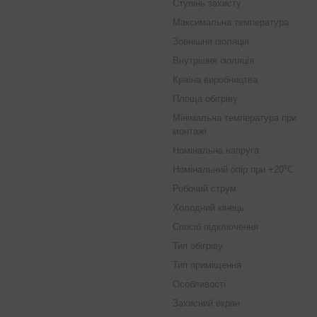
Ступінь захисту
Максимальна температура
Зовнішня ізоляція
Внутрішня ізоляція
Країна виробництва
Площа обігріву
Мінімальна температура при
монтажі
Номінальна напруга
Номінальний опір при +20⁰C
Робочий струм
Холодний кінець
Спосіб підключення
Тип обігріву
Тип приміщення
Особливості
Захисний екран