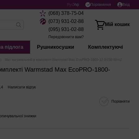
Порівняння
Рус
Укр
Вхід
(068) 378-75-04
(073) 931-02-88
Мій кошик
(095) 931-02-88
Передзвонити вам?
а підлога
Рушникосушки
Комплектуючі
Мат нагрівальний в комплекті Warmstad Max EcoPRO-1800-12.0/150 W/m2
комплекті Warmstad Max EcoPRO-1800-
14
Написати відгук
Порівняти
опичувальної знижки