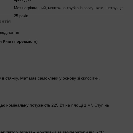
Мат нагрівальний, монтажна трубка із заглушкою, інструкція
25 років
антія
відділення
и Київ і передмістя)
в стяжку. Мат має самоклеючу основу зі склосітки,
дає номінальну потужність 225 Вт на площі 1 м². Ступінь
регулятор. Монтаж можливий за температури від 5 °C.