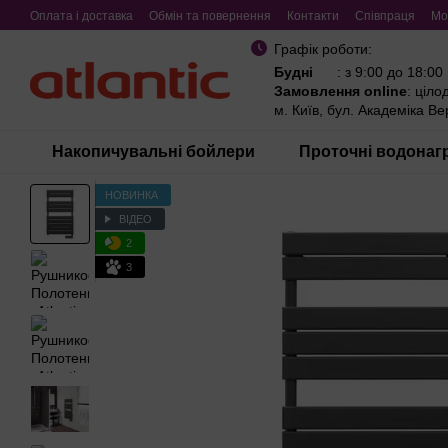
Перейти до основного контенту
Оплата і доставка
Обмін та повернення
Контакти
Співпраця
Мо
Графік роботи:
Будні
: з 9:00 до 18:00
Замовлення online
: ціло
м. Київ, бул. Академіка В
Накопичувальні бойлери
Проточні водонагр
НОВИНКА
ВІДЕО
2
3