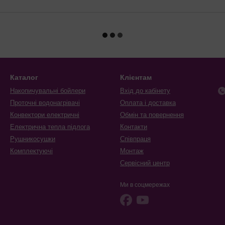
Каталог
Клієнтам
Накопичувальні бойлери
Вхід до кабінету
Проточні водонагрівачі
Оплата і доставка
Конвектори електричні
Обмін та повернення
Електрична тепла підлога
Контакти
Рушникосушки
Співпраця
Комплектуючі
Монтаж
Сервісний центр
Ми в соцмережах