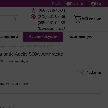
Порівняння
Рус
Укр
Вхід
(068) 378-75-04
(073) 931-02-88
Мій кошик
(095) 931-02-88
Передзвонити вам?
а підлога
Рушникосушки
Комплектуючі
цесушитель Atlantic Adelis 500w Anthracite
antic Adelis 500w Anthracite
PS
Написати відгук
Порівняти
опичувальної знижки
иться