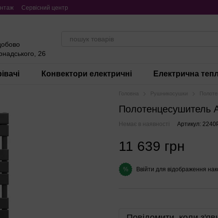
нтаж
Сервісний центр
добово
ернадського, 26
івачі
Конвектори електричні
Електрична тепл
Головна
Рушникосушки
Полотен
Полотенцесушитель Atl
Немає в наявності
Артикул: 2240
11 639 грн
Ввійти
для відображення нак
%
Повідомити, коли з'яв