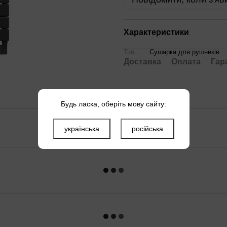
Характеристики
Тип
Сушарка для рушників
Доставка
Оплата
Гар
Будь ласка, оберіть мову сайту:
українська
російська