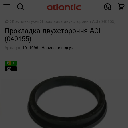
Комплектуючі
Прокладка двухстороння AСІ (040155)
Прокладка двухстороння AСІ
(040155)
Артикул:
1011099
Написати відгук
2
3