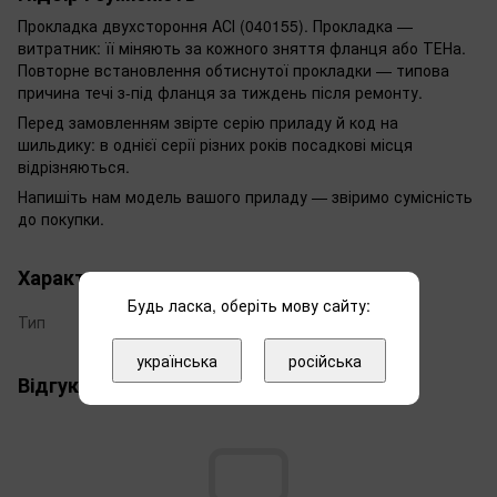
Прокладка двухстороння AСІ (040155). Прокладка —
витратник: її міняють за кожного зняття фланця або ТЕНа.
Повторне встановлення обтиснутої прокладки — типова
причина течі з-під фланця за тиждень після ремонту.
Перед замовленням звірте серію приладу й код на
шильдику: в однієї серії різних років посадкові місця
відрізняються.
Напишіть нам модель вашого приладу — звіримо сумісність
до покупки.
Характеристики
Будь ласка, оберіть мову сайту:
Тип
Прокладка
українська
російська
Відгуки