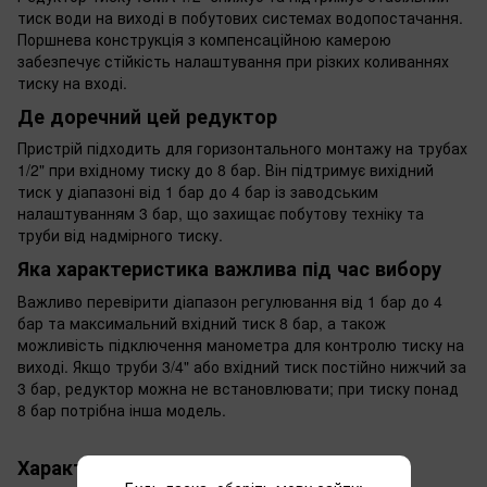
тиск води на виході в побутових системах водопостачання.
Поршнева конструкція з компенсаційною камерою
забезпечує стійкість налаштування при різких коливаннях
тиску на вході.
Де доречний цей редуктор
Пристрій підходить для горизонтального монтажу на трубах
1/2" при вхідному тиску до 8 бар. Він підтримує вихідний
тиск у діапазоні від 1 бар до 4 бар із заводським
налаштуванням 3 бар, що захищає побутову техніку та
труби від надмірного тиску.
Яка характеристика важлива під час вибору
Важливо перевірити діапазон регулювання від 1 бар до 4
бар та максимальний вхідний тиск 8 бар, а також
можливість підключення манометра для контролю тиску на
виході. Якщо труби 3/4" або вхідний тиск постійно нижчий за
3 бар, редуктор можна не встановлювати; при тиску понад
8 бар потрібна інша модель.
Характеристики