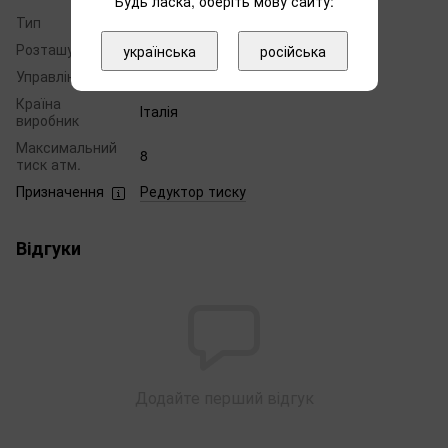
Будь ласка, оберіть мову сайту:
Тип
Редуктор тиску
Розташування
горизонтально
українська
російська
Управління
механічне
Країна
Італія
виробник
Максимальний
8
тиск атм.
Призначення
Редуктор тиску
Відгуки
Додайте перший відгук