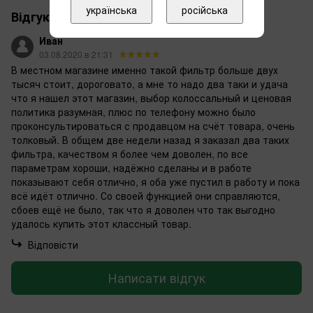
українська
російська
Відгуки
1
Иван
03.08.2020 в 21:31
В местном магазине именно такой фильтр больше двух
тысяч стоит, дороговато, а мне то надо два таки и удача
что я нашел этот магазин, выбор колоссальный и ценовая
политика разумная, плюс по телефону можно было
проконсультироваться с продавцом на счёт товара, очень
толковый. В общем две недели назад я заказал два таких
фильтра, качеством я более чем доволен, по все
параметрам хороши, надёжно сделаны и в работе
показывают себя отлично, я оба уже пустил в работу и пока
всё идёт отлично. Со своей функцией они справляются,
сбоев ещё не было, так что я доволен что так выгодно
удалось купить этот классный товар.
Відповісти
Написати відгук