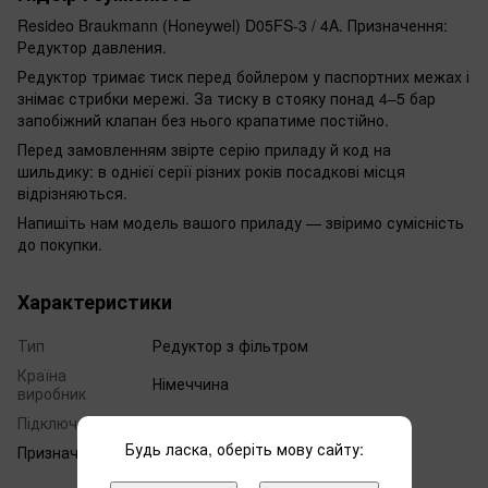
Resideo Braukmann (Honeywel) D05FS-3 / 4A. Призначення:
Редуктор давления.
Редуктор тримає тиск перед бойлером у паспортних межах і
знімає стрибки мережі. За тиску в стояку понад 4–5 бар
запобіжний клапан без нього крапатиме постійно.
Перед замовленням звірте серію приладу й код на
шильдику: в однієї серії різних років посадкові місця
відрізняються.
Напишіть нам модель вашого приладу — звіримо сумісність
до покупки.
Характеристики
Тип
Редуктор з фільтром
Країна
Німеччина
виробник
Підключення
3/4"
Будь ласка, оберіть мову сайту:
Призначення
Редуктор тиску