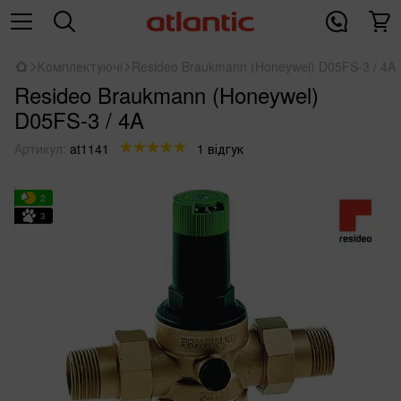
Комплектуючі
Resideo Braukmann (Honeywel) D05FS-3 / 4A
Resideo Braukmann (Honeywel)
D05FS-3 / 4A
Артикул:
at1141
1 відгук
2
3