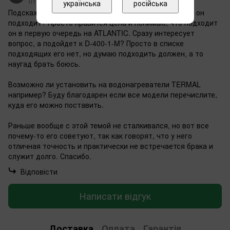
01.08.2020 в 04:05
українська
російська
Подскажите, а для каких моделей водонагревателей он
подходит? Просто нравится цена и понимаю, что подходит
он в первую очередь на ATLANTIC. Сразу интересует
вопрос, а подойдет к D-400-1-M? Просто в списке
подходящих его нет, но думаю подходить должен, а то
наугад брать боюсь.
Возможно ли установить на водонагреватели TERMAL
например? Буду благодарен если все модели перечислите,
куда его можно поставить.
Раньше вообще с этой темой не сталкивался, но вот все
почему-то его советуют, так как говорят, что у него
отличная точность и практически не встречается брака и
служит долго. Спасибо.
Відповісти
Написати відгук
Доставка
Оплата
Гарантія