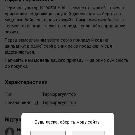
Терморегулятор RT0050LF Atl. Термостат має збігатися з
оригіналом за довжиною щупа й діапазоном — беріть за
моделлю бойлера, а не «схожий». Симптоми виробленого
термостата: вода то окріп, то ледь тепла, або спрацьовує
захист.
Перед замовленням звірте серію приладу й код на
шильдику: в однієї серії різних років посадкові місця
відрізняються.
Напишіть нам модель вашого приладу — звіримо сумісність
до покупки.
Характеристики
Тип
Терморегулятор
Призначення
Терморегулятор
Відгуки
1
Будь ласка, оберіть мову сайту:
Илья