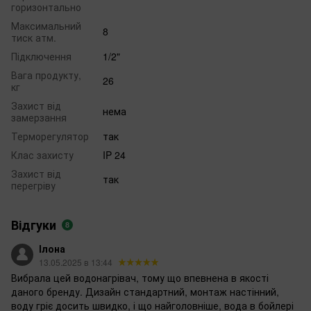
горизонтально
Максимальний
8
тиск атм.
Підключення
1/2"
Вага продукту,
26
кг
Захист від
нема
замерзання
Терморегулятор
так
Клас захисту
IP 24
Захист від
так
перегріву
Відгуки
8
Ілона
13.05.2025 в 13:44
Вибрала цей водонагрівач, тому що впевнена в якості
даного бренду. Дизайн стандартний, монтаж настінний,
воду гріє досить швидко, і що найголовніше, вода в бойлері