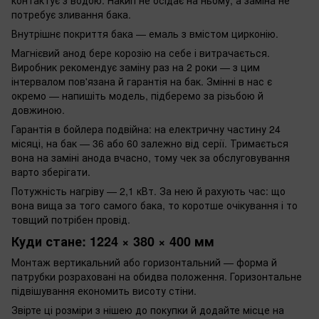
потребує зливання бака.
Внутрішнє покриття бака — емаль з вмістом цирконію.
Магнієвий анод бере корозію на себе і витрачається.
Виробник рекомендує заміну раз на 2 роки — з цим
інтервалом пов'язана й гарантія на бак. Змінні в нас є
окремо — напишіть модель, підберемо за різьбою й
довжиною.
Гарантія в бойлера подвійна: на електричну частину 24
місяці, на бак — 36 або 60 залежно від серії. Тримається
вона на заміні анода вчасно, тому чек за обслуговування
варто зберігати.
Потужність нагріву — 2,1 кВт. За нею й рахують час: що
вона вища за того самого бака, то коротше очікування і то
товщий потрібен провід.
Куди стане: 1224 × 380 × 400 мм
Монтаж вертикальний або горизонтальний — форма й
патрубки розраховані на обидва положення. Горизонтальне
підвішування економить висоту стіни.
Звірте ці розміри з нішею до покупки й додайте місце на