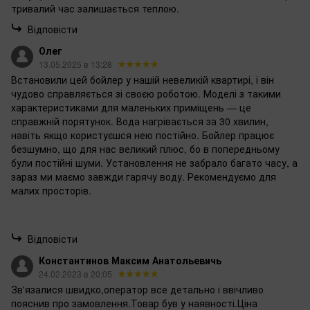
тривалий час залишається теплою.
Відповісти
Олег
13.05.2025 в 13:28
Встановили цей бойлер у нашій невеликій квартирі, і він
чудово справляється зі своєю роботою. Моделі з такими
характеристиками для маленьких приміщень — це
справжній порятунок. Вода нагрівається за 30 хвилин,
навіть якщо користуєшся нею постійно. Бойлер працює
безшумно, що для нас великий плюс, бо в попередньому
були постійні шуми. Установлення не забрало багато часу, а
зараз ми маємо завжди гарячу воду. Рекомендуємо для
малих просторів.
Відповісти
Константинов Максим Анатольевичь
24.02.2023 в 20:05
Зв'язалися швидко,оператор все детально і ввічливо
пояснив про замовлення.Товар був у наявності.Ціна