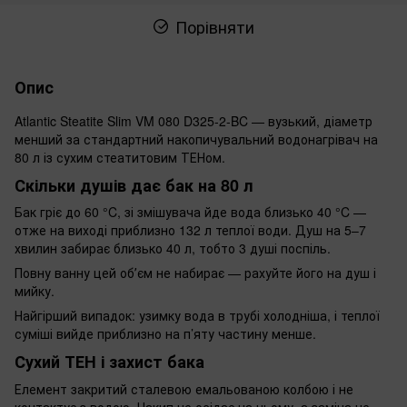
Порівняти
Опис
Atlantic Steatitе Slim VM 080 D325-2-BC — вузький, діаметр
менший за стандартний накопичувальний водонагрівач на
80 л із сухим стеатитовим ТЕНом.
Скільки душів дає бак на 80 л
Бак гріє до 60 °C, зі змішувача йде вода близько 40 °C —
отже на виході приблизно 132 л теплої води. Душ на 5–7
хвилин забирає близько 40 л, тобто 3 душі поспіль.
Повну ванну цей обʼєм не набирає — рахуйте його на душ і
мийку.
Найгірший випадок: узимку вода в трубі холодніша, і теплої
суміші вийде приблизно на п’яту частину менше.
Сухий ТЕН і захист бака
Елемент закритий сталевою емальованою колбою і не
контактує з водою. Накип не осідає на ньому, а заміна не