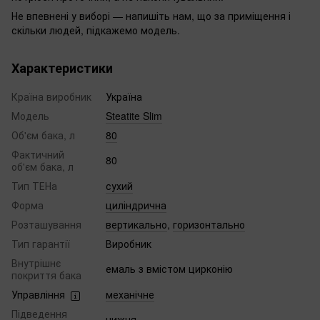
Не впевнені у виборі — напишіть нам, що за приміщення і
скільки людей, підкажемо модель.
Характеристики
Країна виробник
Україна
Модель
Steatite Slim
Об'єм бака, л
80
Фактичний
80
об'єм бака, л
Тип ТЕНа
сухий
Форма
циліндрична
Розташування
вертикально
,
горизонтально
Тип гарантії
Виробник
Внутрішнє
емаль з вмістом цирконію
покриття бака
Управління
механічне
Підведення
нижня