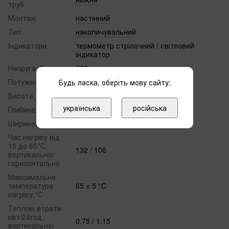
труб
Монтаж
настінний
Тип
накопичувальний
Індикатори
термометр стрілочний / світловий
індикатор
Напруга, В
220
Потужність, кВт
2.1
Будь ласка, оберіть мову сайту:
Висота, мм
1224
українська
російська
Глибина, мм
400
Ширина, мм
380
Час нагріву від
15 до 65°С,
132 / 106
вертикально/
горизонтально
Максимальна
температура
65 ± 5 °C
нагріву,°С
Теплові втрати
квт/24год,
0,75 / 1,15
вертикально/