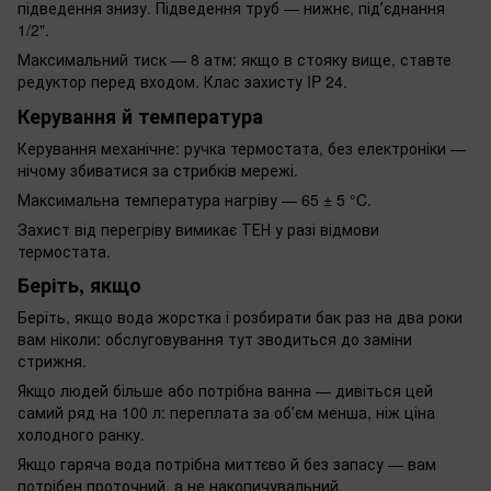
підведення знизу. Підведення труб — нижнє, підʼєднання
1/2".
Максимальний тиск — 8 атм: якщо в стояку вище, ставте
редуктор перед входом. Клас захисту IP 24.
Керування й температура
Керування механічне: ручка термостата, без електроніки —
нічому збиватися за стрибків мережі.
Максимальна температура нагріву — 65 ± 5 °C.
Захист від перегріву вимикає ТЕН у разі відмови
термостата.
Беріть, якщо
Беріть, якщо вода жорстка і розбирати бак раз на два роки
вам ніколи: обслуговування тут зводиться до заміни
стрижня.
Якщо людей більше або потрібна ванна — дивіться цей
самий ряд на 100 л: переплата за обʼєм менша, ніж ціна
холодного ранку.
Якщо гаряча вода потрібна миттєво й без запасу — вам
потрібен проточний, а не накопичувальний.