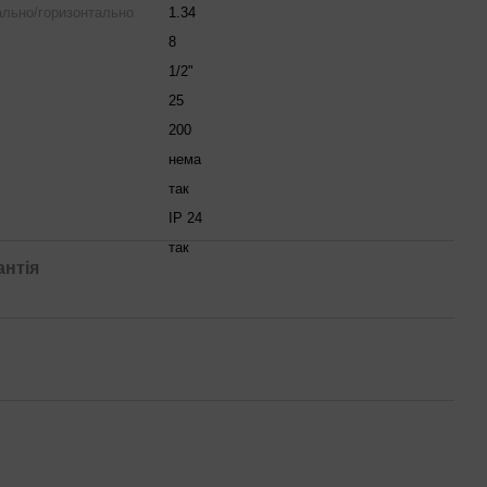
кально/горизонтально
1.34
8
1/2"
25
200
нема
так
IP 24
так
антія