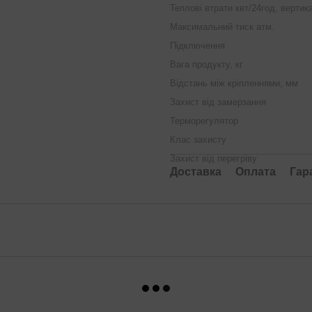
Теплові втрати квт/24год, верти
Максимальний тиск атм.
Підключення
Вага продукту, кг
Відстань між кріпленнями, мм
Захист від замерзання
Терморегулятор
Клас захисту
Захист від перегріву
Доставка
Оплата
Гар