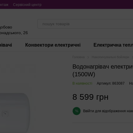
нтаж
Сервісний центр
добово
ернадського, 26
івачі
Конвектори електричні
Електрична тепл
Головна
Накопичувальні бойлери
Водонагрівач електри
(1500W)
В наявності
Артикул: 863087
На
8 599 грн
Ввійти
для відображення нак
%