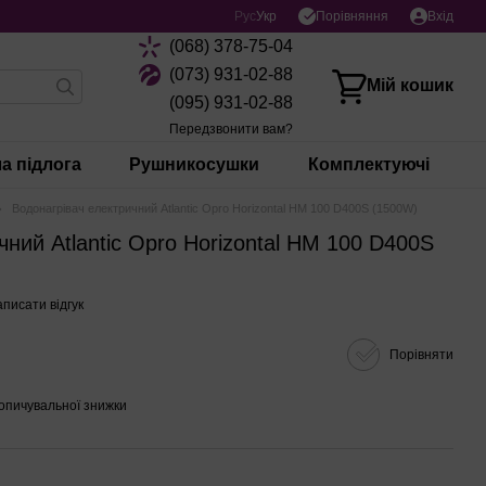
Порівняння
Рус
Укр
Вхід
(068) 378-75-04
(073) 931-02-88
Мій кошик
(095) 931-02-88
Передзвонити вам?
а підлога
Рушникосушки
Комплектуючі
Водонагрівач електричний Atlantic Opro Horizontal HM 100 D400S (1500W)
чний Atlantic Opro Horizontal HM 100 D400S
писати відгук
Порівняти
опичувальної знижки