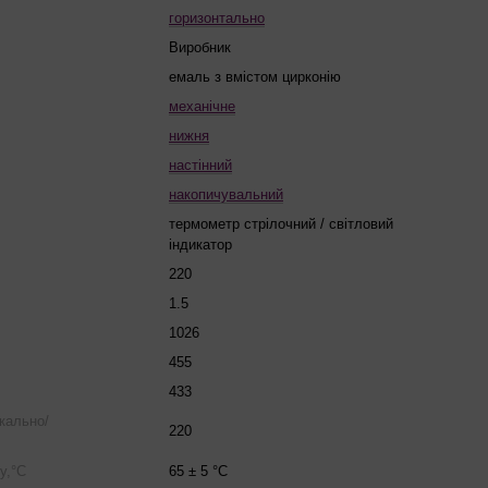
горизонтально
Виробник
емаль з вмістом цирконію
механічне
нижня
настінний
накопичувальний
термометр стрілочний / світловий
індикатор
220
1.5
1026
455
433
икально/
220
у,°С
65 ± 5 °C