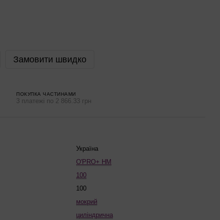
Замовити швидко
ПОКУПКА ЧАСТИНАМИ
3 платежі по 2 866.33 грн
Україна
O'PRO+ HM
100
100
мокрий
циліндрична