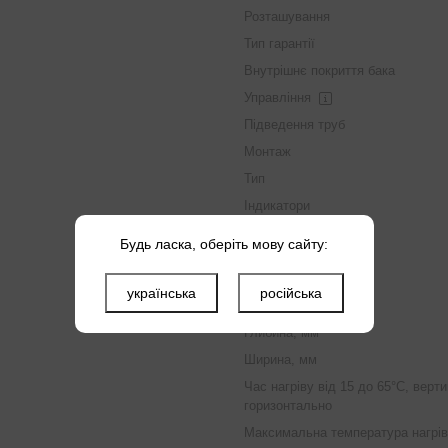
Розташування
Тип гарантії
Внутрішнє покриття бака
Управління
Підведення труб
Монтаж
Тип
Індикатори
Будь ласка, оберіть мову сайту:
Напруга, В
Потужність, кВт
українська
російська
Висота, мм
Глибина, мм
Ширина, мм
Час нагріву від 15 до 65°С, верт
горизонтально
Максимальна температура нагрів