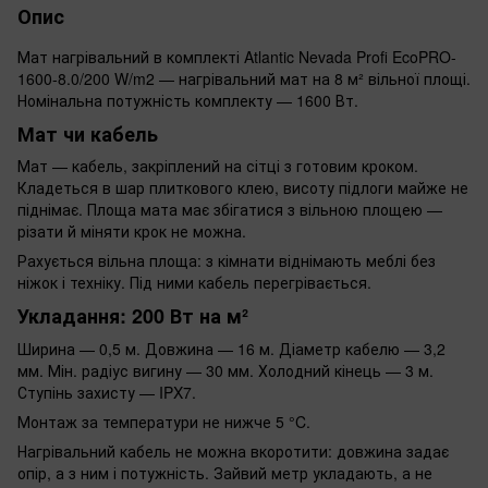
Опис
Мат нагрівальний в комплекті Atlantic Nevada Profi EcoPRO-
1600-8.0/200 W/m2 — нагрівальний мат на 8 м² вільної площі.
Номінальна потужність комплекту — 1600 Вт.
Мат чи кабель
Мат — кабель, закріплений на сітці з готовим кроком.
Кладеться в шар плиткового клею, висоту підлоги майже не
піднімає. Площа мата має збігатися з вільною площею —
різати й міняти крок не можна.
Рахується вільна площа: з кімнати віднімають меблі без
ніжок і техніку. Під ними кабель перегрівається.
Укладання: 200 Вт на м²
Ширина — 0,5 м. Довжина — 16 м. Діаметр кабелю — 3,2
мм. Мін. радіус вигину — 30 мм. Холодний кінець — 3 м.
Ступінь захисту — IPX7.
Монтаж за температури не нижче 5 °C.
Нагрівальний кабель не можна вкоротити: довжина задає
опір, а з ним і потужність. Зайвий метр укладають, а не