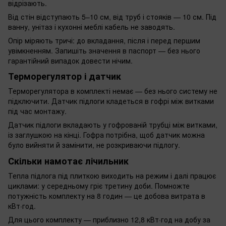
відрізають.
Від стін відступають 5–10 см, від труб і стояків — 10 см. Під
ванну, унітаз і кухонні меблі кабель не заводять.
Опір міряють тричі: до вкладання, після і перед першим
увімкненням. Запишіть значення в паспорт — без нього
гарантійний випадок довести нічим.
Терморегулятор і датчик
Терморегулятора в комплекті немає — без нього систему не
підключити. Датчик підлоги кладеться в гофрі між витками
під час монтажу.
Датчик підлоги вкладають у гофрованій трубці між витками,
із заглушкою на кінці. Гофра потрібна, щоб датчик можна
було вийняти й замінити, не розкриваючи підлогу.
Скільки намотає лічильник
Тепла підлога під плиткою виходить на режим і далі працює
циклами: у середньому гріє третину доби. Помножте
потужність комплекту на 8 годин — це добова витрата в
кВт·год.
Для цього комплекту — приблизно 12,8 кВт·год на добу за