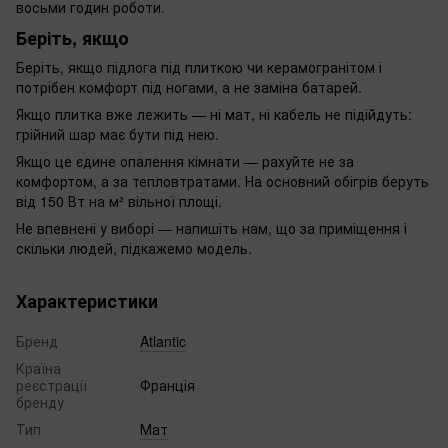
восьми годин роботи.
Беріть, якщо
Беріть, якщо підлога під плиткою чи керамогранітом і
потрібен комфорт під ногами, а не заміна батарей.
Якщо плитка вже лежить — ні мат, ні кабель не підійдуть:
грійний шар має бути під нею.
Якщо це єдине опалення кімнати — рахуйте не за
комфортом, а за тепловтратами. На основний обігрів беруть
від 150 Вт на м² вільної площі.
Не впевнені у виборі — напишіть нам, що за приміщення і
скільки людей, підкажемо модель.
Характеристики
Бренд
Atlantic
Країна
реєстрації
Франція
бренду
Тип
Мат