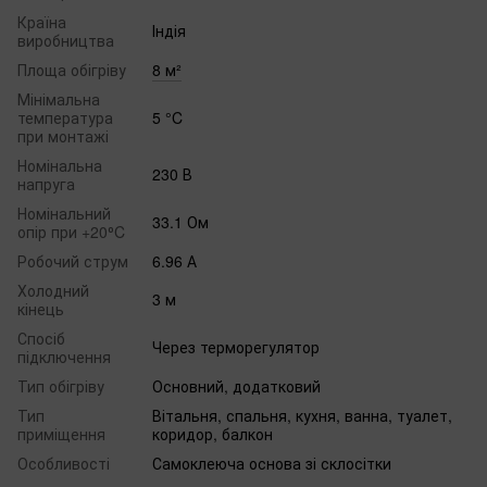
Країна
Індія
виробництва
Площа обігріву
8 м²
Мінімальна
температура
5 °C
при монтажі
Номінальна
230 В
напруга
Номінальний
33.1 Ом
опір при +20⁰C
Робочий струм
6.96 А
Холодний
3 м
кінець
Спосіб
Через терморегулятор
підключення
Тип обігріву
Основний, додатковий
Тип
Вітальня, спальня, кухня, ванна, туалет,
приміщення
коридор, балкон
Особливості
Самоклеюча основа зі склосітки