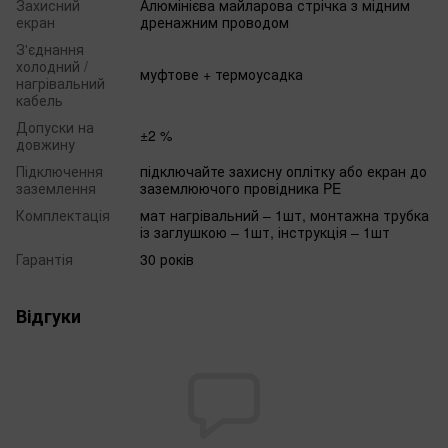
Захисний
Алюмінієва майларова стрічка з мідним
екран
дренажним проводом
З'єднання
холодний /
муфтове + термоусадка
нагрівальний
кабель
Допуски на
±2 %
довжину
Підключення
підключайте захисну оплітку або екран до
заземлення
заземлюючого провідника PE
Комплектація
мат нагрівальний – 1шт, монтажна трубка
із заглушкою – 1шт, інструкція – 1шт
Гарантія
30 років
Відгуки