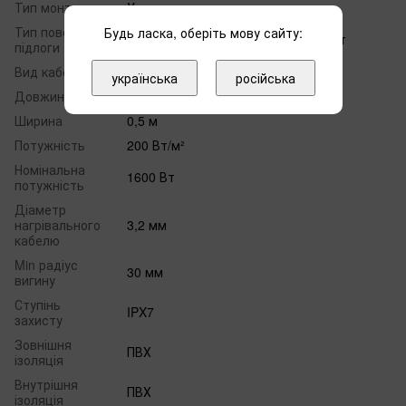
Тип монтажу
У стяжку
Тип поверхні
Будь ласка, оберіть мову сайту:
Плитка, килим, ПВХ, пробка, паркет
підлоги
Вид кабелю
Двожильний
українська
російська
Довжина
16 м
Ширина
0,5 м
Потужність
200 Вт/м²
Номінальна
1600 Вт
потужність
Діаметр
нагрівального
3,2 мм
кабелю
Min радіус
30 мм
вигину
Ступінь
IPX7
захисту
Зовнішня
ПВХ
ізоляція
Внутрішня
ПВХ
ізоляція