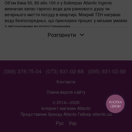
Об'єм бака 50, 80 або 100 л у бойлерах Atlantic Ingenio
визначає запас гарячої води для ранкового душу чи
вечірнього миття посуду в квартирі. Мокрий ТЕН нагріває
воду безпосередньо, що прискорює процес у міських умовах
з автономним водопостачанням.
Розгорнути
Об'єм бака: коли вистачає 50, 80 або 100
літрів
Для однієї людини вистачить 50 л — нагрівається швидко,
поміщається над ванною. Сім'я з двох обирає 80 л, щоб
вистачило на два душі поспіль. На 100 л переходять, якщо
троє користуються водою одночасно. Перевірте, чи
(068) 378-75-04
(073) 931-02-88
(095) 931-02-88
дозволяє стіна вагу повного бака.
Контакти
Якщо потрібен мокрий ТЕН: особливості серії
Ingenio
Повна версія сайту
Мокрий ТЕН контактує з водою, тому нагріває великий об'єм
© 2014—2026
КНОПКА
рівномірно. Серія Ingenio підходить для звичайної води без
СВЯЗИ
Інтернет магазин Atlantic
сильної жорсткості. Заміна ТЕНа проста — знімають
Представник бренду Atlantic Гейзер atlantic.ua
фланець, виймають старий.
Рус
Укр
Для настінного монтажу з нижньою
підводкою труб