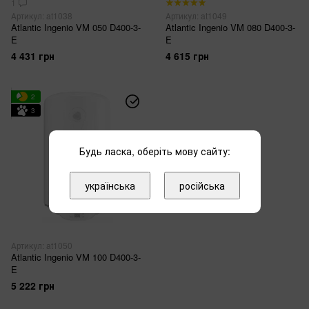
1
Артикул: at1038
Артикул: at1049
Atlantic Ingenio VM 050 D400-3-
Atlantic Ingenio VM 080 D400-3-
E
E
4 431 грн
4 615 грн
2
3
Будь ласка, оберіть мову сайту:
українська
російська
Артикул: at1050
Atlantic Ingenio VM 100 D400-3-
E
5 222 грн