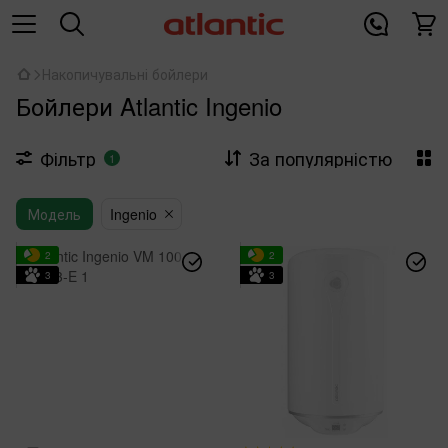
Накопичувальні бойлери
Бойлери Atlantic Ingenio
Фільтр
За популярністю
1
Модель
Ingenio
2
2
3
3