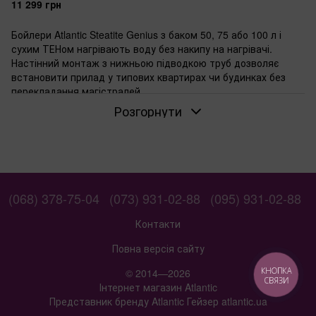
D400S-3E-C
11 299 грн
Бойлери Atlantic Steatite Genius з баком 50, 75 або 100 л і
сухим ТЕНом нагрівають воду без накипу на нагрівачі.
Настінний монтаж з нижньою підводкою труб дозволяє
встановити прилад у типових квартирах чи будинках без
перекладання магістралей.
Розгорнути
Об'єм бака: коли вистачає 50, 75 або 100
літрів
Для одного-двох осіб вистачає моделі на 50 л — нагрівають
за годину, дають 23 гарячі душі поспіль. Семї з 34 членів
обирають 75 л, щоб уникнути частих увімкнень. На 100 л
переходять, якщо користуються водою кілька годин на
(068) 378-75-04
(073) 931-02-88
(095) 931-02-88
день або є діти. Більший бак довше тримає тепло, але
займає більше місця на стіні.
Контакти
Якщо потрібен сухий ТЕН: переваги для
Повна версія сайту
жорсткої води
КНОПКА
© 2014—2026
Сухий ТЕН закритий у колбі, вода не торкається металу.
СВЯЗИ
Інтернет магазин Atlantic
Накип осідає на колбі зовні, ТЕН служить довше. У міських
Представник бренду Atlantic Гейзер atlantic.ua
мережах з помірною жорсткістю заміна нагрівача