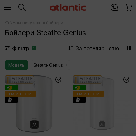
Накопичувальні бойлери
Бойлери Steatite Genius
Фільтр
За популярністю
1
Модель
Steatite Genius
2
2
РЕКОМЕНДУЄМО
РЕКОМЕНДУЄМО
3
3