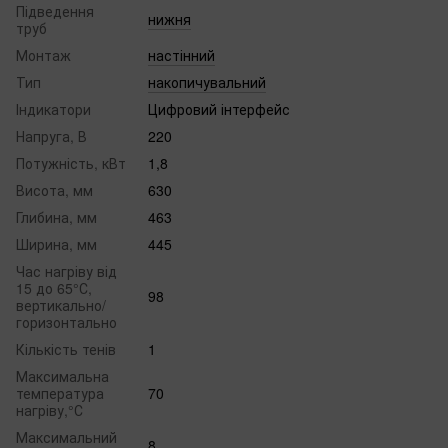
Підведення
нижня
труб
Монтаж
настінний
Тип
накопичувальний
Індикатори
Цифровий інтерфейс
Напруга, В
220
Потужність, кВт
1,8
Висота, мм
630
Глибина, мм
463
Ширина, мм
445
Час нагріву від
15 до 65°С,
98
вертикально/
горизонтально
Кількість тенів
1
Максимальна
температура
70
нагріву,°С
Максимальний
8