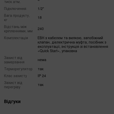
тиск атм.
Підключення
1/2"
Вага продукту,
18
кг
Відстань між
240
кріпленнями, мм
Комплектація
ЕВН з кабелем та вилкою, запобіжний
клапан, діелектрична муфта, посібник з
експлуатації, інструкція зі встановлення
«Quick Start», упаковка
Захист від
нема
замерзання
Терморегулятор
так
Клас захисту
IP 24
Захист від
так
перегріву
Відгуки