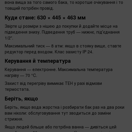
вона вища за того самого бака, то коротше очікування і то
товщий потрібен провід.
Куди стане: 630 × 445 × 463 мм
Звірте ці розміри з нішею до покупки й додайте місце на
підведення знизу. Підведення труб — нижнє, підʼєднання
1/2".
Максимальний тиск — 8 атм: якщо в стояку вище, ставте
редуктор перед входом. Клас захисту IP 24.
Керування й температура
Керування — електронне. Максимальна температура
нагріву — 70 °C.
Захист від перегріву вимикає ТЕН у разі відмови
термостата.
Беріть, якщо
Беріть, якщо вода жорстка і розбирати бак раз на два роки
вам ніколи: обслуговування тут зводиться до заміни
стрижня.
Якщо людей більше або потрібна ванна — дивіться цей