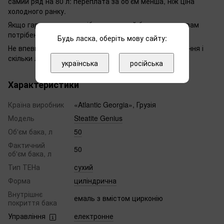
самий ряд на 80 л: переплата за обʼєм менша, ніж ціна
холодного ранку.
Якщо гаряча вода потрібна миттєво й без запасу — вам
потрібен проточний, а не накопичувальний.
Будь ласка, оберіть мову сайту:
Не впевнені у виборі — напишіть нам, що за приміщення і
скільки людей, підкажемо модель.
українська
російська
Характеристики
Країна виробник
«Atlantic Georgia», Грузія
Модель
Steatite Genius
Об'єм бака, л
50
Фактичний
50
об'єм бака, л
Тип ТЕНа
сухий
Форма
циліндрична
Внутрішнє
емаль з вмістом цирконію
покриття бака
Управління
електронне