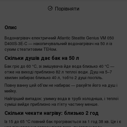
Порівняти
Опис
Водонагрівач електричний Atlantic Steatite Genius VM 050
D400S-3E-C — накопичувальний водонагрівач на 50 л із
сухим стеатитовим ТЕНом.
Скільки душів дає бак на 50 л
Бак гріє до 60 °C, зі змішувача йде вода близько 40 °C —
отже на виході приблизно 82 л теплої води. Душ на 5–7
хвилин забирає близько 40 л, тобто 2 душі поспіль.
Повну ванну цей обʼєм не набирає — рахуйте його на душ і
мийку.
Найгірший випадок: узимку вода в трубі холодніша, і теплої
суміші вийде приблизно на п’яту частину менше.
Скільки чекати нагріву: близько 2 год
Із 15 до 65 °C повний бак прогрівається за 1 год 38 хв. Це і є
час відновлення запасу після того, як гарячу воду