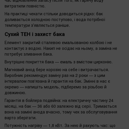
витратили повністю.
На практиці чекати стільки доводиться рідко: бак
доливається холодною поступово, і вода потрібної
температури зʼявляється раніше.
Сухий ТЕН і захист бака
Елемент закритий сталевою емальованою колбою і не
контактує з водою. Накип не осідає на ньому, а заміна не
потребує зливання бака.
Внутрішнє покриття бака — емаль з вмістом цирконію.
Магнієвий анод бере корозію на себе і витрачається.
Виробник рекомендує заміну раз на 2 роки — з цим
інтервалом пов'язана й гарантія на бак. Змінні в нас є
окремо — напишіть модель, підберемо за різьбою й
довжиною.
Гарантія в бойлера подвійна: на електричну частину 24
місяці, на бак — 36 або 60 залежно від серії. Тримається
вона на заміні анода вчасно, тому чек за обслуговування
варто зберігати.
Потужність нагріву — 1,8 кВт. За нею й рахують час: що