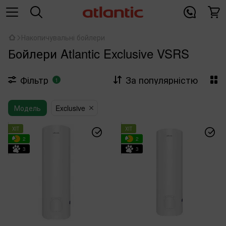
Накопичувальні бойлери
Бойлери Atlantic Exclusive VSRS
Фільтр
За популярністю
1
Модель
Exclusive
ХІТ
ХІТ
2
2
3
3