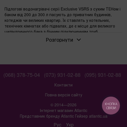
Підлогові водонагрівачі серії Exclusive VSRS з сухим ТЕНом і
баком від 200 до 300 л пасують до приватних будинків,
котеджів чи великих квартир. Їх ставлять у котельних,
технічних кімнатах або підвалах, де є місце для великого
циліндричного бака з бічним підключенням труб.
Розгорнути
Для яких систем підходять підлогові
водонагрівачі на 200-300 л
У системах централізованого чи автономного
водопостачання ці моделі дають стабільний запас гарячої
води для кількох точок одночасно. Сім'ї з 4-6 осіб миють
посуд, приймають душ, наповнюють ванну без перерв.
(068) 378-75-04
(073) 931-02-88
(095) 931-02-88
Підлоговий монтаж спрощує установку в приміщеннях з
високими стелями чи обмеженим простором на стінах.
Контакти
Коли обирати сухий ТЕН у водонагрівачі
Повна версія сайту
Сухий ТЕН не торкається води напряму. Накип
© 2014—2026
КНОПКА
накопичується на колбі, а не на елементі. Ремонтники
СВЯЗИ
Інтернет магазин Atlantic
замінюють колбу без зливу бака. У жорсткій воді ресурс
Представник бренду Atlantic Гейзер atlantic.ua
ТЕНа вищий, ніж у моделей з мокрим.
Рус
Укр
Якщо потрібен великий запас гарячої води