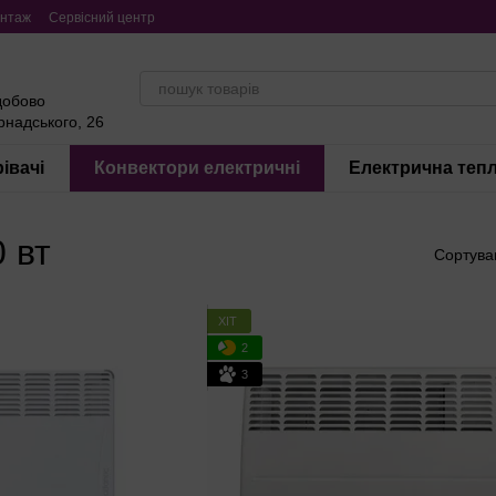
нтаж
Сервісний центр
добово
ернадського, 26
івачі
Конвектори електричні
Електрична тепл
 вт
Сортува
ХІТ
2
3