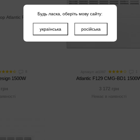
Будь ласка, оберіть мову сайту:
українська
російська
8
1
Артикул: at1097
Design 1500W
Atlantic F129 CMG-BD1 1500
 грн
3 172 грн
аявності
Немає в наявності