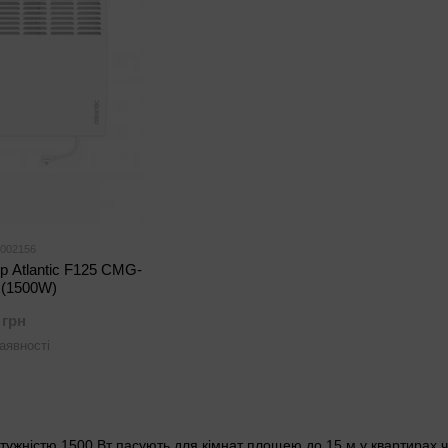
 002156
р Atlantic F125 CMG-
(1500W)
 грн
аявності
тужністю 1500 Вт пасують для кімнат площею до 15 м у квартирах ч