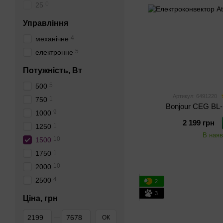
0
25
Управління
4
механічне
5
електронне
Потужність, Вт
5
500
Артикул: 6491220
1
750
Bonjour CEG BL
9
1000
2 199 грн
1
1250
В наяв
10
1500
1
1750
10
2000
4
2500
2
3
Ціна, грн
Від Ціна, грн
До Ціна, грн
ОК