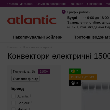
Перейти до основного контенту
Оплата і доставка
Обмін та повернення
Контакти
Співпраця
Мо
Графік роботи:
Будні
: з 9:00 до 18:00
Замовлення online
: ціло
м. Київ, бул. Академіка В
Накопичувальні бойлери
Проточні водонагр
Головна
Конвектори електричні
Конвектори електричні 1500
2
Потужність, Вт:
1500
РЕКОМЕНДУЄМО
Очистити фільтр
3
Бренд
8
Atlantic
1
Bonjour
1
Noirot