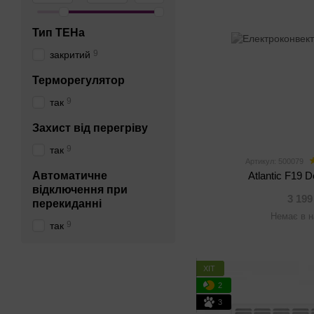
Тип ТЕНа
9
закритий
Терморегулятор
9
так
Захист від перегріву
9
так
Артикул: 500079
Автоматичне
Atlantic F19 
відключення при
3 199
перекиданні
Немає в н
9
так
ХІТ
2
3