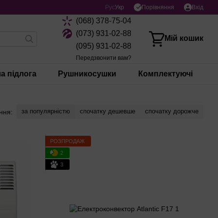
Порівняння
Рус
Укр
Вхід
(068) 378-75-04
(073) 931-02-88
Мій кошик
(095) 931-02-88
Передзвонити вам?
а підлога
Рушникосушки
Комплектуючі
за популярністю
спочатку дешевше
спочатку дорожче
ння:
РОЗПРОДАЖ
2
3