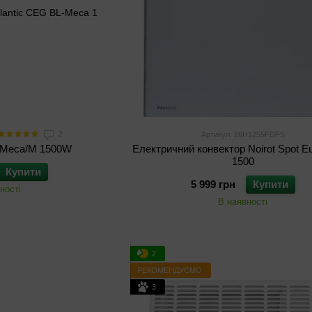
2
Артикул: 26H1255FDFS
-Meca/M 1500W
Електричний конвектор Noirot Spot E
1500
Купити
5 999 грн
Купити
ності
В наявності
2
РЕКОМЕНДУЄМО
3