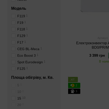
Модель
1
F119
1
F19
1
F118
1
F129
Артикул:
1
F17
Електроконвектор A
BD0/PR/M
1
CEG BL-Meca
1
3 399 грн
Eco Boost 3
В наяв
1
Spot Eurodesign
1
F125
Площа обігріву, м. Кв.
ХІТ
0
5
2
0
3
10
10
15
0
20