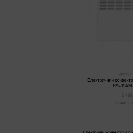
Артикул:
Електричний конвекто
PACK0/M 
5 499
Немає в н
Електричні конвектори по