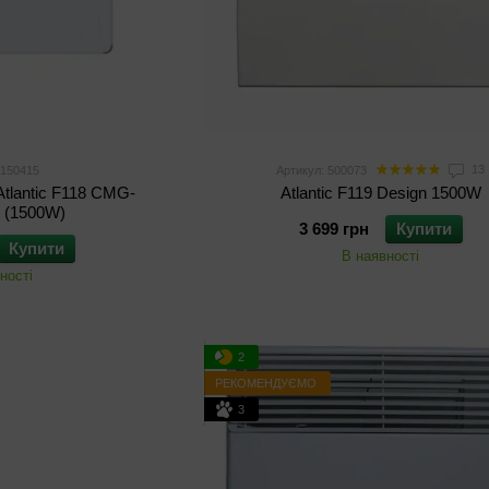
13
 150415
Артикул: 500073
tlantic F118 CMG-
Atlantic F119 Design 1500W
 (1500W)
3 699 грн
Купити
Купити
В наявності
ності
2
РЕКОМЕНДУЄМО
3