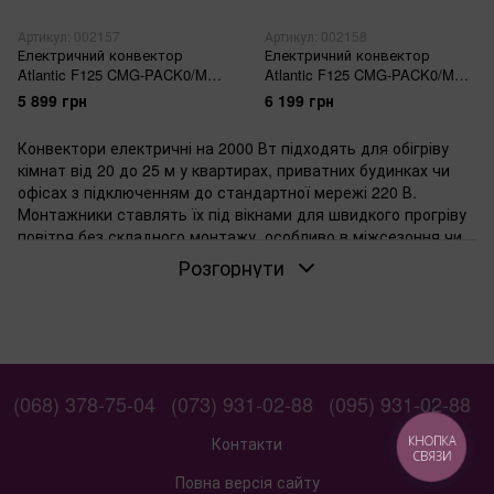
Артикул: 002157
Артикул: 002158
Електричний конвектор
Електричний конвектор
Atlantic F125 CMG-PACK0/M
Atlantic F125 CMG-PACK0/M
(2000W)
(2500W)
5 899 грн
6 199 грн
Конвектори електричні на 2000 Вт підходять для обігріву
кімнат від 20 до 25 м у квартирах, приватних будинках чи
офісах з підключенням до стандартної мережі 220 В.
Монтажники ставлять їх під вікнами для швидкого прогріву
повітря без складного монтажу, особливо в міжсезоння чи
як резервне тепло.
Розгорнути
Для яких кімнат підходить конвектор 2000 Вт
У спальнях, дитячих чи невеликих кабінетах площею від 20
до 25 м потужність 2000 Вт створює комфортну
температуру за 2030 хвилин. Якщо кімната квадратна з
стелями до 2,7 м — тепла вистачає для повсякденного
(068) 378-75-04
(073) 931-02-88
(095) 931-02-88
використання. Власники зазначають, що в таких
приміщеннях конвектор рівномірно розподіляє тепло, не
Контакти
КНОПКА
пересихая повітря.
СВЯЗИ
Повна версія сайту
Коли обирати механічне чи електронне