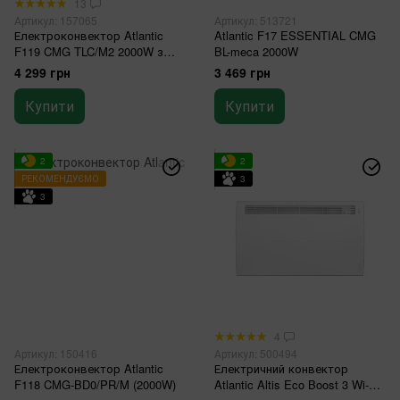
13
Артикул: 157065
Артикул: 513721
Електроконвектор Atlantic
Atlantic F17 ESSENTIAL CMG
F119 CMG TLC/M2 2000W з
BL-meca 2000W
комплектом підставок
4 299 грн
3 469 грн
Купити
Купити
2
2
РЕКОМЕНДУЄМО
3
3
4
Артикул: 150416
Артикул: 500494
Електроконвектор Atlantic
Електричний конвектор
F118 CMG-BD0/PR/M (2000W)
Atlantic Altis Eco Boost 3 Wi-Fi