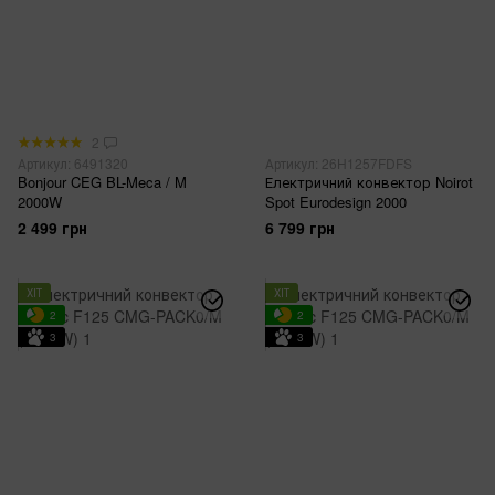
2
Артикул: 6491320
Артикул: 26H1257FDFS
Bonjour CEG BL-Meca / M
Електричний конвектор Noirot
2000W
Spot Eurodesign 2000
2 499 грн
6 799 грн
ХІТ
ХІТ
2
2
3
3