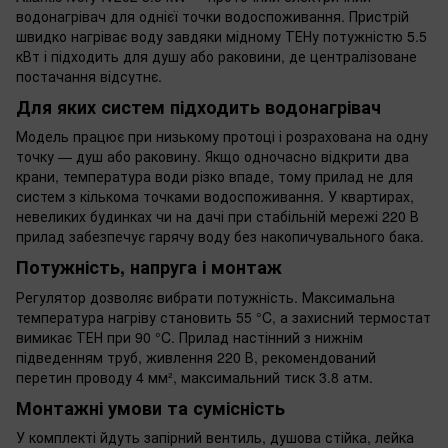
водонагрівач для однієї точки водоспоживання. Пристрій
швидко нагріває воду завдяки мідному ТЕНу потужністю 5.5
кВт і підходить для душу або раковини, де централізоване
постачання відсутнє.
Для яких систем підходить водонагрівач
Модель працює при низькому протоці і розрахована на одну
точку — душ або раковину. Якщо одночасно відкрити два
крани, температура води різко впаде, тому прилад не для
систем з кількома точками водоспоживання. У квартирах,
невеликих будинках чи на дачі при стабільній мережі 220 В
прилад забезпечує гарячу воду без накопичувального бака.
Потужність, напруга і монтаж
Регулятор дозволяє вибрати потужність. Максимальна
температура нагріву становить 55 °C, а захисний термостат
вимикає ТЕН при 90 °C. Прилад настінний з нижнім
підведенням труб, живлення 220 В, рекомендований
перетин проводу 4 мм², максимальний тиск 3.8 атм.
Монтажні умови та сумісність
У комплекті йдуть запірний вентиль, душова стійка, лейка