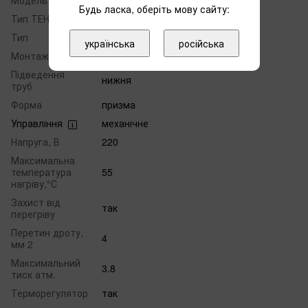
Модель
Ivory
Будь ласка, оберіть мову сайту:
Тип ТЕНа
мокрий
Тип
проточний електричний
українська
російська
Монтаж
настінний
Підведення
нижня
труб
Форма
призма
Управління
механічне
Напруга, В
220
Максимальна
температура
55
нагріву,°С
Захист від
так
перегріву
Перетин дроту,
4
мм 2
Максимальний
3.8
тиск атм.
Терморегулятор
так