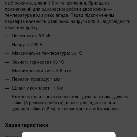
на 5 режимів, шланг 1.5 м та кріплення. Прилад не
призначений для одночасної роботи двох кранів —
температура води різко впаде. Перед підключенням
перевірте наявність стабільної напруги 220 В і відповідність
перетину дроту.
Потужність: 5.5 кВт
Напруга: 220 В
Максимальна температура: 55 °C
Захист: термостат 90 °C
Максимальний тиск: 3.8 атм
Перетин проводу: 4 мм²
Шланг у комплекті: 1.5 м
Комплектація: запірний вентиль, душова стійка, душова
лійка (5 режимів роботи), шланг для підключення
душової лійки (1,5 м), а також монтажний комплект
Характеристики