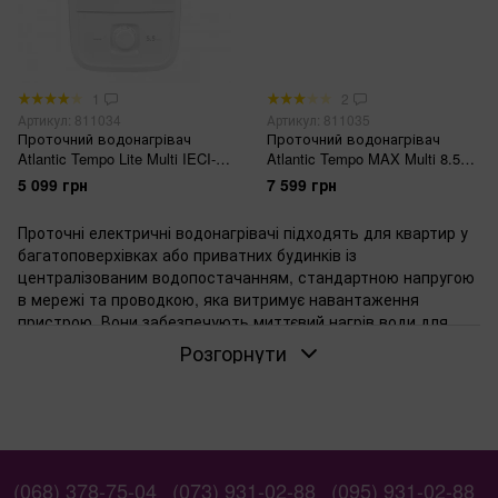
1
2
Артикул: 811034
Артикул: 811035
Проточний водонагрівач
Проточний водонагрівач
Atlantic Tempo Lite Multi IECI-
Atlantic Tempo MAX Multi 8.5
SW2C55 MP 5.5 kW
кВт
5 099 грн
7 599 грн
Проточні електричні водонагрівачі підходять для квартир у
багатоповерхівках або приватних будинків із
централізованим водопостачанням, стандартною напругою
в мережі та проводкою, яка витримує навантаження
пристрою. Вони забезпечують миттєвий нагрів води для
кухні чи ванної без газу та накопичувального бака.
Розгорнути
Коли обирати проточний електричний
водонагрівач
Оберіть цей тип, якщо потрібен швидкий доступ до гарячої
води одразу після відкриття крана. Монтажники ставлять їх
у місцях із стабільним тиском води та електрикою 220 В.
(068) 378-75-04
(073) 931-02-88
(095) 931-02-88