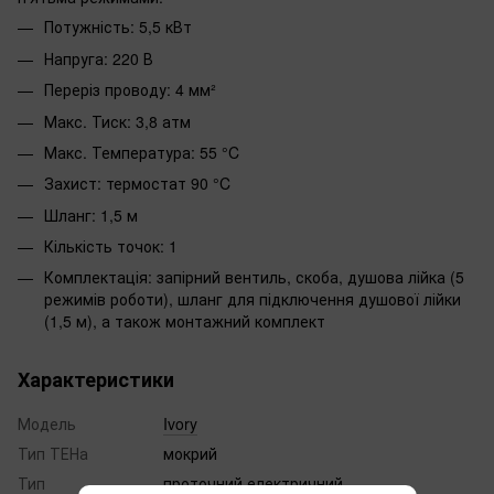
Потужність: 5,5 кВт
Напруга: 220 В
Переріз проводу: 4 мм²
Макс. Тиск: 3,8 атм
Макс. Температура: 55 °C
Захист: термостат 90 °C
Шланг: 1,5 м
Кількість точок: 1
Комплектація: запірний вентиль, скоба, душова лійка (5
режимів роботи), шланг для підключення душової лійки
(1,5 м), а також монтажний комплект
Характеристики
Модель
Ivory
Тип ТЕНа
мокрий
Тип
проточний електричний