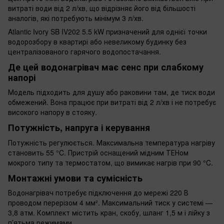
витраті води від 2 л/хв, що відрізняє його від більшості
аналогів, які потребують мінімум 3 л/хв.
Atlantic Ivory SB IV202 5.5 kW призначений для однієї точки
водорозбору в квартирі або невеликому будинку без
централізованого гарячого водопостачання.
Де цей водонагрівач має сенс при слабкому
напорі
Модель підходить для душу або раковини там, де тиск води
обмежений. Вона працює при витраті від 2 л/хв і не потребує
високого напору в стояку.
Потужність, напруга і керування
Потужність регулюється. Максимальна температура нагріву
становить 55 °C. Пристрій оснащений мідним ТЕНом
мокрого типу та термостатом, що вимикає нагрів при 90 °C.
Монтажні умови та сумісність
Водонагрівач потребує підключення до мережі 220 В
проводом перерізом 4 мм². Максимальний тиск у системі —
3,8 атм. Комплект містить кран, скобу, шланг 1,5 м і лійку з
п’ятьма режимами.