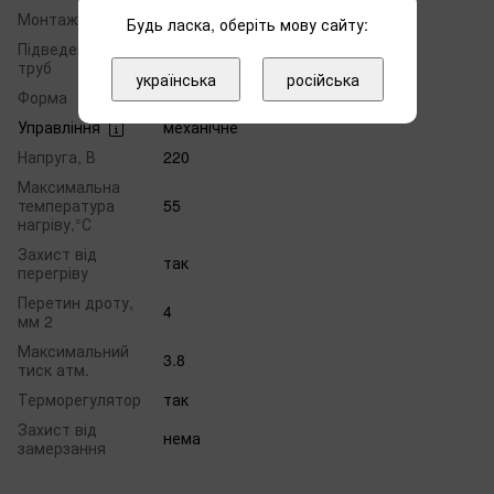
Монтаж
настінний
Будь ласка, оберіть мову сайту:
Підведення
нижня
труб
українська
російська
Форма
призма
Управління
механічне
Напруга, В
220
Максимальна
температура
55
нагріву,°С
Захист від
так
перегріву
Перетин дроту,
4
мм 2
Максимальний
3.8
тиск атм.
Терморегулятор
так
Захист від
нема
замерзання