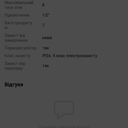
Максимальний
8
тиск атм.
Підключення
1/2"
Вага продукту,
7
кг
Захист від
нема
замерзання
Терморегулятор
так
Клас захисту
IP24, II клас електрозахисту
Захист від
так
перегріву
Відгуки
Додайте перший відгук