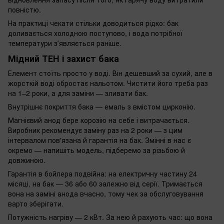
повністю.
На практиці чекати стільки доводиться рідко: бак
доливається холодною поступово, і вода потрібної
температури зʼявляється раніше.
Мідний ТЕН і захист бака
Елемент стоїть просто у воді. Він дешевший за сухий, але в
жорсткій воді обростає нальотом. Чистити його треба раз
на 1–2 роки, а для заміни — зливати бак.
Внутрішнє покриття бака — емаль з вмістом цирконію.
Магнієвий анод бере корозію на себе і витрачається.
Виробник рекомендує заміну раз на 2 роки — з цим
інтервалом пов'язана й гарантія на бак. Змінні в нас є
окремо — напишіть модель, підберемо за різьбою й
довжиною.
Гарантія в бойлера подвійна: на електричну частину 24
місяці, на бак — 36 або 60 залежно від серії. Тримається
вона на заміні анода вчасно, тому чек за обслуговування
варто зберігати.
Потужність нагріву — 2 кВт. За нею й рахують час: що вона