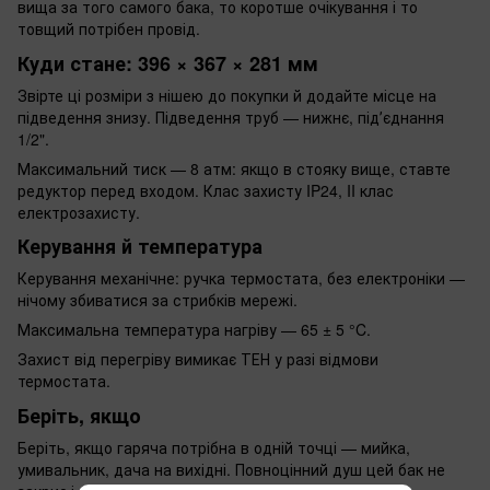
вища за того самого бака, то коротше очікування і то
товщий потрібен провід.
Куди стане: 396 × 367 × 281 мм
Звірте ці розміри з нішею до покупки й додайте місце на
підведення знизу. Підведення труб — нижнє, підʼєднання
1/2".
Максимальний тиск — 8 атм: якщо в стояку вище, ставте
редуктор перед входом. Клас захисту IP24, II клас
електрозахисту.
Керування й температура
Керування механічне: ручка термостата, без електроніки —
нічому збиватися за стрибків мережі.
Максимальна температура нагріву — 65 ± 5 °C.
Захист від перегріву вимикає ТЕН у разі відмови
термостата.
Беріть, якщо
Беріть, якщо гаряча потрібна в одній точці — мийка,
умивальник, дача на вихідні. Повноцінний душ цей бак не