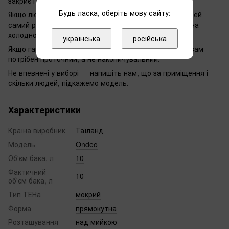
закриє і не мусить.
Будь ласка, оберіть мову сайту:
Якщо людей більше або потрібна ванна — дивіться цей
самий ряд на 30 л: переплата за обʼєм менша, ніж ціна
холодного ранку.
українська
російська
Якщо гаряча вода потрібна миттєво й без запасу — вам
потрібен проточний, а не накопичувальний.
Не впевнені у виборі — напишіть нам, що за приміщення і
скільки людей, підкажемо модель.
Характеристики
Країна виробник
Таїланд
Модель
Ondeo
Об'єм бака, л
10
Фактичний
10
об'єм бака, л
Тип ТЕНа
мокрий
Форма
прямокутна
Розташування
над мийкою