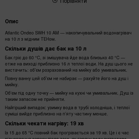
Порівняти
Опис
Atlantic Ondeo SWH 10 AM — накопичувальний водонагрівач
на 10 л з мідним ТЕНом.
Скільки душів дає бак на 10 л
Бак гріє до 60 °C, зі змішувача йде вода близько 40 °C —
отже на виході приблизно 16 л теплої води. На душ цього не
вистачить: обʼєм розрахований на мийку або умивальник.
Повну ванну цей обʼєм не набирає — рахуйте його на душ і
мийку.
Об'єм під одну точку — мийку на кухні чи умивальник. Душ із
таким запасом не прийняти.
Найгірший випадок: узимку вода в трубі холодніша, і теплої
суміші вийде приблизно на п’яту частину менше.
Скільки чекати нагріву: 19 хв
Із 15 до 65 °C повний бак прогрівається за 19 хв. Це і є час
відновлення запасу після того, як гарячу воду витратили