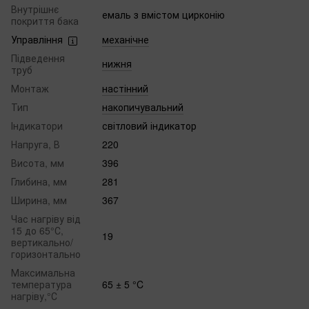
Внутрішнє
емаль з вмістом цирконію
покриття бака
Управління
механічне
Підведення
нижня
труб
Монтаж
настінний
Тип
накопичувальний
Індикатори
світловий індикатор
Напруга, В
220
Висота, мм
396
Глибина, мм
281
Ширина, мм
367
Час нагріву від
15 до 65°С,
19
вертикально/
горизонтально
Максимальна
температура
65 ± 5 °C
нагріву,°С