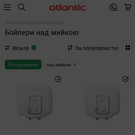
Накопичувальні бойлери
Бойлери над мийкою
Фільтр
За популярністю
1
Розташування
над мийкою