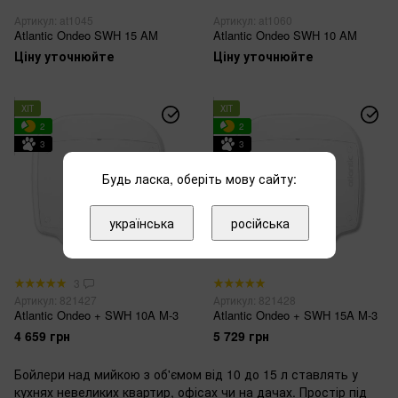
Артикул: at1045
Артикул: at1060
Atlantic Ondeo SWH 15 AM
Atlantic Ondeo SWH 10 AM
Ціну уточнюйте
Ціну уточнюйте
ХІТ
ХІТ
2
2
3
3
Будь ласка, оберіть мову сайту:
українська
російська
3
Артикул: 821427
Артикул: 821428
Atlantic Ondeo + SWH 10A M-3
Atlantic Ondeo + SWH 15A M-3
4 659 грн
5 729 грн
Бойлери над мийкою з об'ємом від 10 до 15 л ставлять у
кухнях невеликих квартир, офісах чи на дачах. Простір під