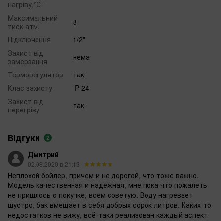
нагріву,°С
Максимальний
8
тиск атм.
Підключення
1/2"
Захист від
нема
замерзання
Терморегулятор
так
Клас захисту
IP 24
Захист від
так
перегріву
Відгуки
2
Дмитрий
02.08.2020 в 21:13
Неплохой бойлер, причем и не дорогой, что тоже важно.
Модель качественная и надежная, мне пока что пожалеть
не пришлось о покупке, всем советую. Воду нагревает
шустро, бак вмещает в себя добрых сорок литров. Каких-то
недостатков не вижу, всё-таки реализован каждый аспект