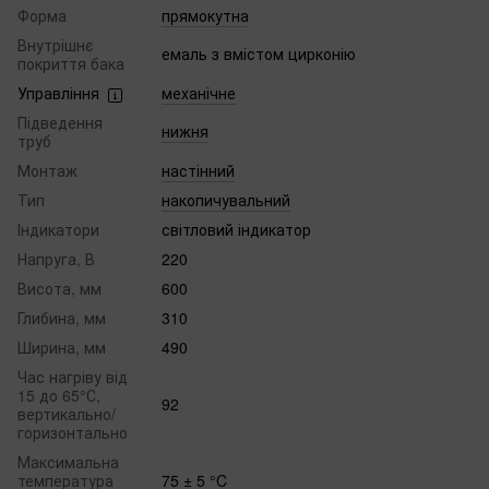
Форма
прямокутна
Внутрішнє
емаль з вмістом цирконію
покриття бака
Управління
механічне
Підведення
нижня
труб
Монтаж
настінний
Тип
накопичувальний
Індикатори
світловий індикатор
Напруга, В
220
Висота, мм
600
Глибина, мм
310
Ширина, мм
490
Час нагріву від
15 до 65°С,
92
вертикально/
горизонтально
Максимальна
температура
75 ± 5 °C