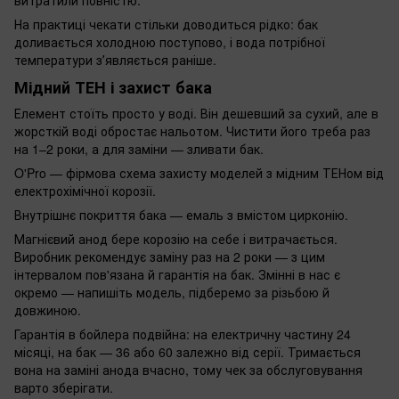
На практиці чекати стільки доводиться рідко: бак
доливається холодною поступово, і вода потрібної
температури зʼявляється раніше.
Мідний ТЕН і захист бака
Елемент стоїть просто у воді. Він дешевший за сухий, але в
жорсткій воді обростає нальотом. Чистити його треба раз
на 1–2 роки, а для заміни — зливати бак.
O'Pro — фірмова схема захисту моделей з мідним ТЕНом від
електрохімічної корозії.
Внутрішнє покриття бака — емаль з вмістом цирконію.
Магнієвий анод бере корозію на себе і витрачається.
Виробник рекомендує заміну раз на 2 роки — з цим
інтервалом пов'язана й гарантія на бак. Змінні в нас є
окремо — напишіть модель, підберемо за різьбою й
довжиною.
Гарантія в бойлера подвійна: на електричну частину 24
місяці, на бак — 36 або 60 залежно від серії. Тримається
вона на заміні анода вчасно, тому чек за обслуговування
варто зберігати.