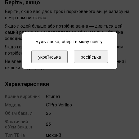
Беріть, якщо
Беріть, якщо вас двоє-троє і порахованого вище запасу на
вечір вам вистачає.
Якщо людей більше або потрібна ванна — дивіться цей
самий ряд на 100 л: переплата за обʼєм менша, ніж ціна
холодного ранку.
Будь ласка, оберіть мову сайту:
Якщо гаряча вода потрібна миттєво й без запасу — вам
потрібен проточний, а не накопичувальний.
українська
російська
Не впевнені у виборі — напишіть нам, що за приміщення і
скільки людей, підкажемо модель.
Характеристики
Країна виробник
Єгипет
Модель
O'Pro Vertigo
Об'єм бака, л
25
Фактичний
25
об'єм бака, л
Тип ТЕНа
мокрий