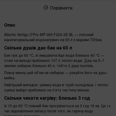
Порівняти
Опис
Atlantic Vertigo O'Pro MP 065 F220-2E-BL — плоский
накопичувальний водонагрівач на 65 л з мідним ТЕНом.
Скільки душів дає бак на 65 л
Бак гріє до 60 °C, зі змішувача йде вода близько 40 °C —
отже на виході приблизно 107 л теплої води. Душ на 5–7
хвилин забирає близько 40 л, тобто 2 душі поспіль.
Повну ванну цей обʼєм не набирає — рахуйте його на душ і
мийку.
Найгірший випадок: узимку вода в трубі холодніша, і теплої
суміші вийде приблизно на п’яту частину менше.
Скільки чекати нагріву: близько 3 год
Із 15 до 65 °C повний бак прогрівається за 3 год 18 хв. Це і є
час відновлення запасу після того, як гарячу воду
витратили повністю.