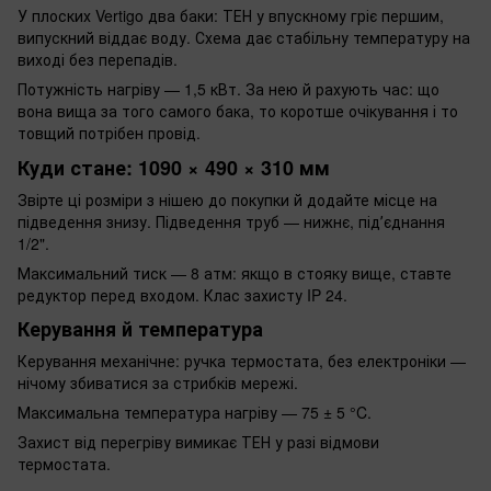
У плоских Vertigo два баки: ТЕН у впускному гріє першим,
випускний віддає воду. Схема дає стабільну температуру на
виході без перепадів.
Потужність нагріву — 1,5 кВт. За нею й рахують час: що
вона вища за того самого бака, то коротше очікування і то
товщий потрібен провід.
Куди стане: 1090 × 490 × 310 мм
Звірте ці розміри з нішею до покупки й додайте місце на
підведення знизу. Підведення труб — нижнє, підʼєднання
1/2".
Максимальний тиск — 8 атм: якщо в стояку вище, ставте
редуктор перед входом. Клас захисту IP 24.
Керування й температура
Керування механічне: ручка термостата, без електроніки —
нічому збиватися за стрибків мережі.
Максимальна температура нагріву — 75 ± 5 °C.
Захист від перегріву вимикає ТЕН у разі відмови
термостата.