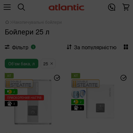
Накопичувальні бойлери
Бойлери 25 л
Фільтр
За популярністю
1
Об'єм бака, л
25
ХІТ
ХІТ
2
ПРИСКОРЕНИЙ НАГРІВ
2
3
3