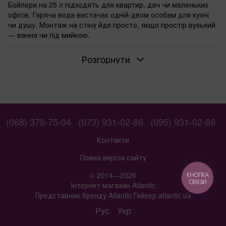
Бойлери на 25 л підходять для квартир, дач чи маленьких
офісів. Гаряча вода вистачає одній-двом особам для кухні
чи душу. Монтаж на стіну йде просто, якщо простір вузький
— ванна чи під мийкою.
Коли вистачає бойлера на 25 літрів
Розгорнути
Об'єм 25 л нагрівається за годину-дві. Для ранкового душу
чи миття посуду вистачає. Якщо користуються по черзі —
беріть модель із сухим ТЕНом, ресурс довший. Сантехніки
радять ставити стабілізатор напруги в старих будинках —
ТЕН служить довше.
Якщо потрібен сухий ТЕН: переваги та
(068) 378-75-04
(073) 931-02-88
(095) 931-02-88
обмеження
Контакти
Сухий ТЕН не торкається води, накип не липне. Менше
чисток, заміна рідша. Мокрий ТЕН дешевший спочатку, але
Повна версія сайту
чистити доводиться частіше. У жорсткій воді сухий виграє.
© 2014—2026
КНОПКА
Моделі з сухим ТЕНом
легше в обслуговуванні для дачі.
СВЯЗИ
Інтернет магазин Atlantic
Для яких умов підходить прямокутна форма
Представник бренду Atlantic Гейзер atlantic.ua
бойлера
Рус
Укр
Прямокутна форма влізає у вузький простір під мийкою чи