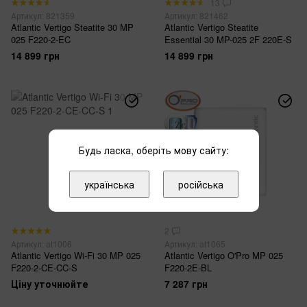
13
Артикул: 821359
Артикул: 821462
Atlantic Vertigo Steatite 30 MP
Atlantic Vertigo Steatite
025 F220-2-EC
Essential 30 MP-025 2F 220E-S
14 899 грн
14 899 грн
2
Будь ласка, оберіть мову сайту:
3
українська
російська
2
Артикул: at1006
Артикул: at1065
Atlantic Vertigo Wi-Fi 30 MP 025
Atlantic Vertigo O'Pro MP 025
F220-2-CE-CC-S
F220-2E-BL
Ціну уточнюйте
7 287 грн