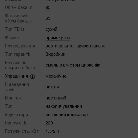
Об'єм бака, л
65
Фактичний
65
об'єм бака, л
Тип ТЕНа
сухий
Форма
прямокутна
Розташування
вертикально
,
горизонтально
Тип гарантії
Виробник
Внутрішнє
емаль з вмістом цирконію
покриття бака
Управління
механічне
Підведення
нижня
труб
Монтаж
настінний
Тип
накопичувальний
Індикатори
світловий індикатор
Напруга, В
220
Потужність, кВт
1,5/2,4