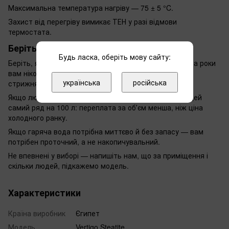
Максимальна температура нагріву — 75 ± 5 °C.
Захист від перегріву вимикає ТЕН у разі відмови
термостата.
Беріть, якщо
Будь ласка, оберіть мову сайту:
Беріть, якщо вода жорстка і розбирати бак раз на два роки
вам ніколи: обслуговування тут зводиться до заміни
українська
російська
стрижня.
Якщо людей більше або потрібна ванна — дивіться цей
самий ряд на 100 л: переплата за обʼєм менша, ніж ціна
холодного ранку.
Якщо гаряча вода потрібна миттєво й без запасу — вам
потрібен проточний, а не накопичувальний.
Не впевнені у виборі — напишіть нам, що за приміщення і
скільки людей, підкажемо модель.
Характеристики
Країна виробник
Єгипет
Модель
Vertigo Steatite