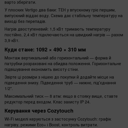
варто зберігати.
У плоских Vertigo два баки: ТЕН у впускному гріє першим,
випускний віддає воду. Схема дає стабільну температуру на
виході без перепадів.
Нагрів двоступеневий: 1,5 кВт тримають температуру
постійно, 2,4 кВт підключаються на швидкий нагрів — разом
3,9 кВт.
Куди стане: 1092 × 490 × 310 мм
Монтаж вертикальний або горизонтальний — форма й
патрубки розраховані на обидва положення. Горизонтальне
підвішування економить висоту стіни.
Звірте ці розміри з нішею до покупки й додайте місце на
підведення знизу. Підведення труб — нижнє, підʼєднання
1/2".
Максимальний тиск — 8 атм: якщо в стояку вище, ставте
редуктор перед входом. Клас захисту IP 24.
Керування через Cozytouch
Wi-Fi моделі керуються з застосунку Cozytouch: графік
нагріву, режими Eco+ і Boost, контроль витрати.