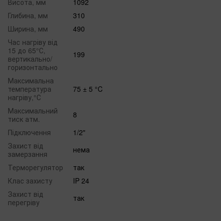
Висота, мм
1092
Глибина, мм
310
Ширина, мм
490
Час нагріву від
15 до 65°С,
199
вертикально/
горизонтально
Максимальна
температура
75 ± 5 °C
нагріву,°С
Максимальний
8
тиск атм.
Підключення
1/2"
Захист від
нема
замерзання
Терморегулятор
так
Клас захисту
IP 24
Захист від
так
перегріву