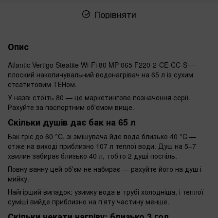
Порівняти
Опис
Atlantic Vertigo Steatite Wi-Fi 80 MP 065 F220-2-CE-CC-S —
плоский накопичувальний водонагрівач на 65 л із сухим
стеатитовим ТЕНом.
У назві стоїть 80 — це маркетингове позначення серії.
Рахуйте за паспортним обʼємом вище.
Скільки душів дає бак на 65 л
Бак гріє до 60 °C, зі змішувача йде вода близько 40 °C —
отже на виході приблизно 107 л теплої води. Душ на 5–7
хвилин забирає близько 40 л, тобто 2 душі поспіль.
Повну ванну цей обʼєм не набирає — рахуйте його на душ і
мийку.
Найгірший випадок: узимку вода в трубі холодніша, і теплої
суміші вийде приблизно на п’яту частину менше.
Скільки чекати нагріву: близько 3 год