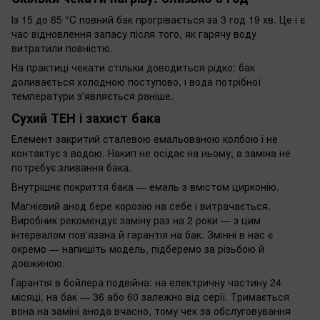
Із 15 до 65 °C повний бак прогрівається за 3 год 19 хв. Це і є
час відновлення запасу після того, як гарячу воду
витратили повністю.
На практиці чекати стільки доводиться рідко: бак
доливається холодною поступово, і вода потрібної
температури зʼявляється раніше.
Сухий ТЕН і захист бака
Елемент закритий сталевою емальованою колбою і не
контактує з водою. Накип не осідає на ньому, а заміна не
потребує зливання бака.
Внутрішнє покриття бака — емаль з вмістом цирконію.
Магнієвий анод бере корозію на себе і витрачається.
Виробник рекомендує заміну раз на 2 роки — з цим
інтервалом пов'язана й гарантія на бак. Змінні в нас є
окремо — напишіть модель, підберемо за різьбою й
довжиною.
Гарантія в бойлера подвійна: на електричну частину 24
місяці, на бак — 36 або 60 залежно від серії. Тримається
вона на заміні анода вчасно, тому чек за обслуговування