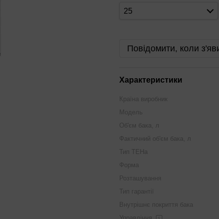
25
Повідомити, коли з'яв
Характеристики
Країна виробник
Модель
Об'єм бака, л
Фактичний об'єм бака, л
Тип ТЕНа
Форма
Розташування
Тип гарантії
Внутрішнє покриття бака
Управління