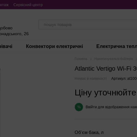
нтаж
Сервісний центр
добово
ернадського, 26
івачі
Конвектори електричні
Електрична тепл
Головна
Накопичувальні бойлери
Atlantic Vertigo Wi-F
Немає в наявності
Артикул: at100
Ціну уточнюйте
Ввійти
для відображення нак
%
Об'єм бака, л