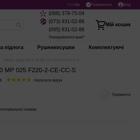
Порівняння
Рус
Укр
Вхід
(068) 378-75-04
(073) 931-02-88
Мій кошик
(095) 931-02-88
Передзвонити вам?
а підлога
Рушникосушки
Комплектуючі
Atlantic Vertigo Wi-Fi 30 MP 025 F220-2-CE-CC-S
i 30 MP 025 F220-2-CE-CC-S
6
Написати відгук
Порівняти
опичувальної знижки