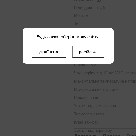
Підведення труб
Монтаж
Тип
Індикатори
Будь ласка, оберіть мову сайту:
Напруга, В
Висота, мм
українська
російська
Глибина, мм
Ширина, мм
Час нагріву від 15 до 65°С, верт
Максимальна температура нагрів
Максимальний тиск атм.
Підключення
Захист від замерзання
Терморегулятор
Клас захисту
Захист від перегріву