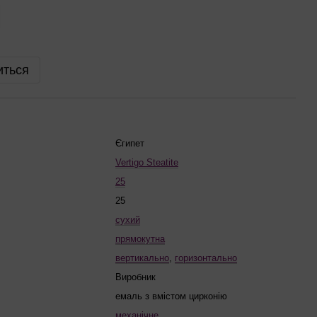
иться
Єгипет
Vertigo Steatite
25
25
сухий
прямокутна
вертикально
,
горизонтально
Виробник
емаль з вмістом цирконію
механічне