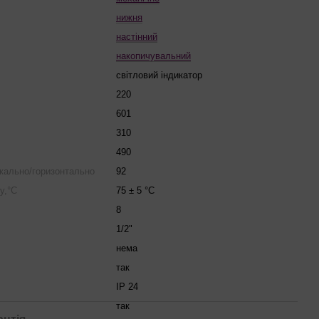
нижня
настінний
накопичувальний
світловий індикатор
220
601
310
490
икально/горизонтально
92
у,°С
75 ± 5 °C
8
1/2"
нема
так
IP 24
так