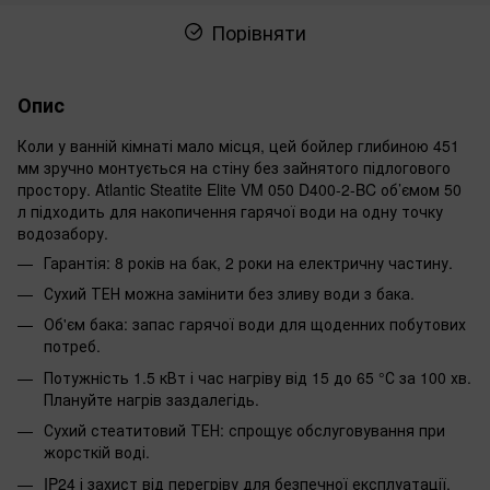
Порівняти
Опис
Коли у ванній кімнаті мало місця, цей бойлер глибиною 451
мм зручно монтується на стіну без зайнятого підлогового
простору. Atlantic Steatite Elite VM 050 D400-2-BC об’ємом 50
л підходить для накопичення гарячої води на одну точку
водозабору.
Гарантія: 8 років на бак, 2 роки на електричну частину.
Сухий ТЕН можна замінити без зливу води з бака.
Об'єм бака: запас гарячої води для щоденних побутових
потреб.
Потужність 1.5 кВт і час нагріву від 15 до 65 °С за 100 хв.
Плануйте нагрів заздалегідь.
Сухий стеатитовий ТЕН: спрощує обслуговування при
жорсткій воді.
IP24 і захист від перегріву для безпечної експлуатації.