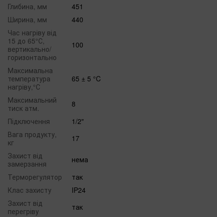
Глибина, мм
451
Ширина, мм
440
Час нагріву від
15 до 65°С,
100
вертикально/
горизонтально
Максимальна
температура
65 ± 5 °C
нагріву,°С
Максимальний
8
тиск атм.
Підключення
1/2"
Вага продукту,
17
кг
Захист від
нема
замерзання
Терморегулятор
так
Клас захисту
IP24
Захист від
так
перегріву