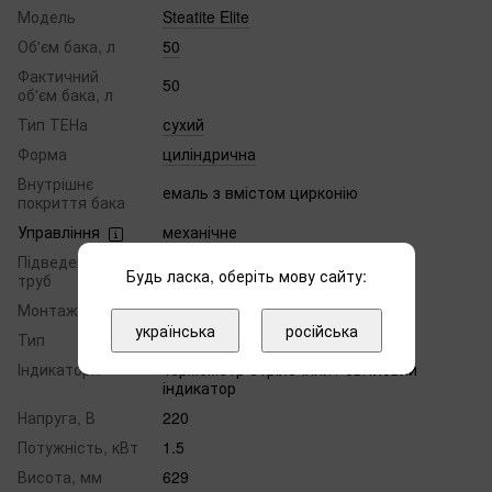
Модель
Steatite Elite
Об'єм бака, л
50
Фактичний
50
об'єм бака, л
Тип ТЕНа
сухий
Форма
циліндрична
Внутрішнє
емаль з вмістом цирконію
покриття бака
Управління
механічне
Підведення
нижня
Будь ласка, оберіть мову сайту:
труб
Монтаж
настінний
українська
російська
Тип
накопичувальний
Індикатори
термометр стрілочний / світловий
індикатор
Напруга, В
220
Потужність, кВт
1.5
Висота, мм
629