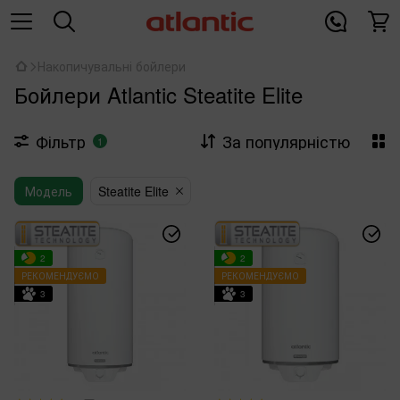
Накопичувальні бойлери
Бойлери Atlantic Steatite Elite
Фільтр
За популярністю
1
Модель
Steatite Elite
2
2
РЕКОМЕНДУЄМО
РЕКОМЕНДУЄМО
3
3