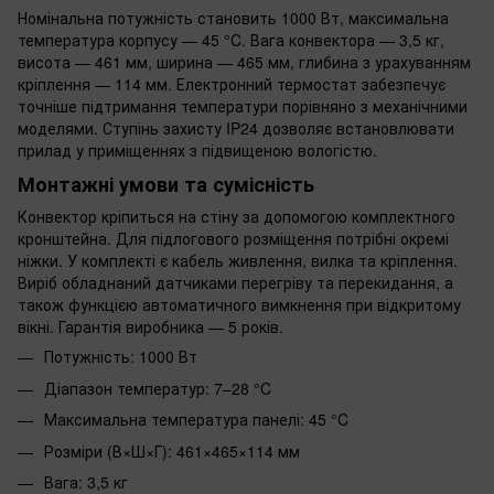
Номінальна потужність становить 1000 Вт, максимальна
температура корпусу — 45 °C. Вага конвектора — 3,5 кг,
висота — 461 мм, ширина — 465 мм, глибина з урахуванням
кріплення — 114 мм. Електронний термостат забезпечує
точніше підтримання температури порівняно з механічними
моделями. Ступінь захисту IP24 дозволяє встановлювати
прилад у приміщеннях з підвищеною вологістю.
Монтажні умови та сумісність
Конвектор кріпиться на стіну за допомогою комплектного
кронштейна. Для підлогового розміщення потрібні окремі
ніжки. У комплекті є кабель живлення, вилка та кріплення.
Виріб обладнаний датчиками перегріву та перекидання, а
також функцією автоматичного вимкнення при відкритому
вікні. Гарантія виробника — 5 років.
Потужність: 1000 Вт
Діапазон температур: 7–28 °C
Максимальна температура панелі: 45 °C
Розміри (В×Ш×Г): 461×465×114 мм
Вага: 3,5 кг