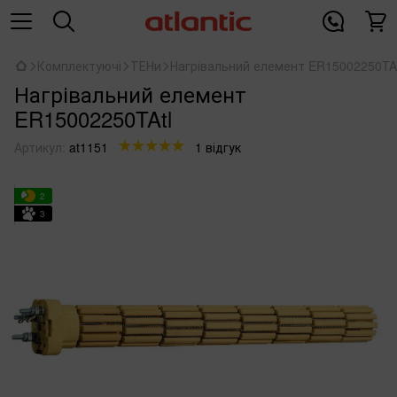
Комплектуючі
ТЕНи
Нагрівальний елемент ER15002250TAt
Нагрівальний елемент
ER15002250TAtl
Артикул:
at1151
1 відгук
2
3