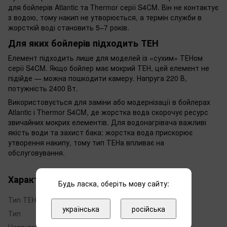
для бойлерів Atlantic та Thermor серії S4CM. Він не контактує
з водою, тому накип не утворюється, а термін служби в
жорсткій воді становить 5–7 років.
Для яких бойлерів підходить ТЕН
Елемент підходить лише для моделей із «сухим» ТЕНом
серії S4CM. Якщо бойлер має мокрий ТЕН, цей елемент не
підійде — можна пошкодити камеру. Напруга 220 В,
потужність 2400 Вт.
Використовується для заміни або модернізації в бойлерах
Atlantic і Thermor S4CM, де жорстка вода скорочує ресурс
звичайних мокрих елементів. Для водонагрівача важливі
якість води та захист бака: жорстка вода прискорює
утворення накипу, тому тип ТЕНа впливає на
обслуговування.
Характеристики
Будь ласка, оберіть мову сайту:
Тип ТЕНа
сухий
українська
російська
Тип
Нагрівальний елемент