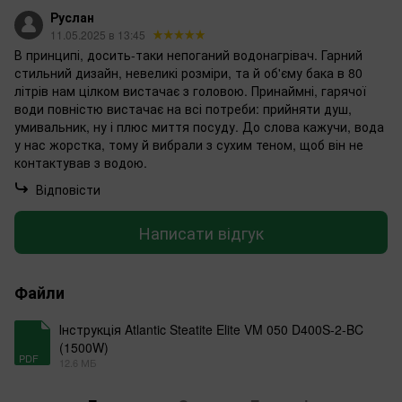
Руслан
11.05.2025 в 13:45
В принципі, досить-таки непоганий водонагрівач. Гарний
стильний дизайн, невеликі розміри, та й об'єму бака в 80
літрів нам цілком вистачає з головою. Принаймні, гарячої
води повністю вистачає на всі потреби: прийняти душ,
умивальник, ну і плюс миття посуду. До слова кажучи, вода
у нас жорстка, тому й вибрали з сухим теном, щоб він не
контактував з водою.
Відповісти
Написати відгук
Файли
Інструкція Atlantic Steatite Elite VM 050 D400S-2-BC
(1500W)
PDF
12.6 МБ