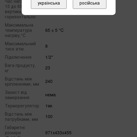
Час нагріву від
українська
російська
15 до 65°С,
220
вертикально/
горизонтально
Максимальна
температура
65 ± 5 °C
нагріву,°С
Максимальний
8
тиск атм.
Підключення
1/2"
Вага продукту,
23
кг
Відстань між
240
кріпленнями, мм
Захист від
нема
замерзання
Терморегулятор
так
Відстань між
100
патрубками, мм
Габаритні
розміри
971x433x455