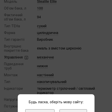
Модель
Steatite Elite
Об'єм бака, л
100
Фактичний
94
об'єм бака, л
Тип ТЕНа
сухий
Форма
циліндрична
Тип гарантії
Виробник
Внутрішнє
емаль з вмістом цирконію
покриття бака
Управління
механічне
Підведення
нижня
труб
Монтаж
настінний
Тип
накопичувальний
Індикатори
термометр стрілочний / світловий
індикатор
Напруга, В
220
Будь ласка, оберіть мову сайту:
Потужність, кВт
1.5