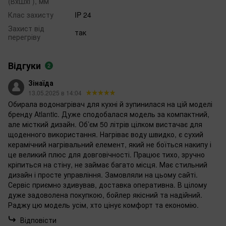
(ВхШхГ), мм
Клас захисту
IP 24
Захист від
так
перегріву
Відгуки
2
Зінаїда
13.05.2025 в 14:04
Обирала водонагрівач для кухні й зупинилася на цій моделі
бренду Atlantic. Дуже сподобалася модель за компактний,
але місткий дизайн. Об’єм 50 літрів цілком вистачає для
щоденного використання. Нагріває воду швидко, є сухий
керамічний нагрівальний елемент, який не боїться накипу і
це великий плюс для довговічності. Працює тихо, зручно
кріпиться на стіну, не займає багато місця. Має стильний
дизайн і просте управління. Замовляли на цьому сайті.
Сервіс приємно здивував, доставка оперативна. В цілому
дуже задоволена покупкою, бойлер якісний та надійний.
Раджу цю модель усім, хто цінує комфорт та економію.
Відповісти