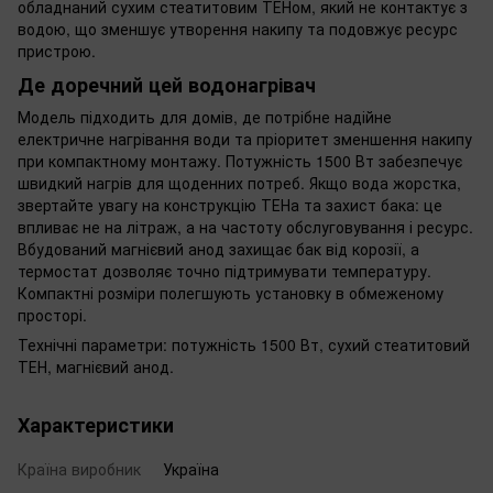
обладнаний сухим стеатитовим ТЕНом, який не контактує з
водою, що зменшує утворення накипу та подовжує ресурс
пристрою.
Де доречний цей водонагрівач
Модель підходить для домів, де потрібне надійне
електричне нагрівання води та пріоритет зменшення накипу
при компактному монтажу. Потужність 1500 Вт забезпечує
швидкий нагрів для щоденних потреб. Якщо вода жорстка,
звертайте увагу на конструкцію ТЕНа та захист бака: це
впливає не на літраж, а на частоту обслуговування і ресурс.
Вбудований магнієвий анод захищає бак від корозії, а
термостат дозволяє точно підтримувати температуру.
Компактні розміри полегшують установку в обмеженому
просторі.
Технічні параметри: потужність 1500 Вт, сухий стеатитовий
ТЕН, магнієвий анод.
Характеристики
Країна виробник
Україна