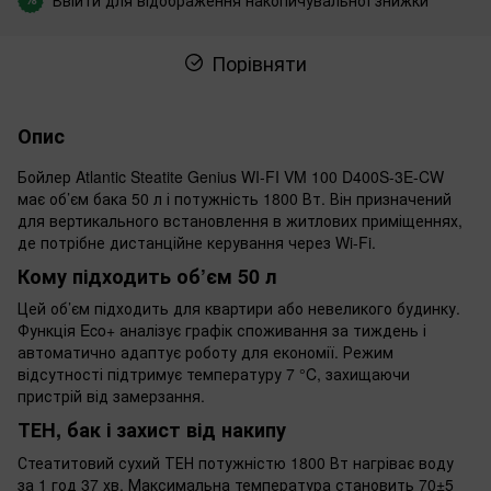
Порівняти
Опис
Бойлер Atlantic Steatite Genius WI-FI VM 100 D400S-3E-CW
має об’єм бака 50 л і потужність 1800 Вт. Він призначений
для вертикального встановлення в житлових приміщеннях,
де потрібне дистанційне керування через Wi-Fi.
Кому підходить об’єм 50 л
Цей об’єм підходить для квартири або невеликого будинку.
Функція Eco+ аналізує графік споживання за тиждень і
автоматично адаптує роботу для економії. Режим
відсутності підтримує температуру 7 °C, захищаючи
пристрій від замерзання.
ТЕН, бак і захист від накипу
Стеатитовий сухий ТЕН потужністю 1800 Вт нагріває воду
за 1 год 37 хв. Максимальна температура становить 70±5