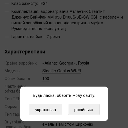
Клас захисту: IP24
Комплектація: водонагрівача Атлантик Стеатит
Джениус Вай-Фай VM 050 D400S-3E-CW ЭВН с кабелем и
вилкой запобіжний клапан діелектрична муфта
Руководство по эксплуатац
Гарантія: на бак – 7 років
Характеристики
Країна виробник
«Atlantic Georgia», Грузія
Модель
Steatite Genius WI-FI
Об'єм бака, л
100
Фактичний
95
об'єм бака, л
Будь ласка, оберіть мову сайту:
Тип ТЕНа
сухий
Форма
циліндрична
українська
російська
Тип гарантії
Виробник
Внутрішнє
емаль з вмістом цирконію
покриття бака