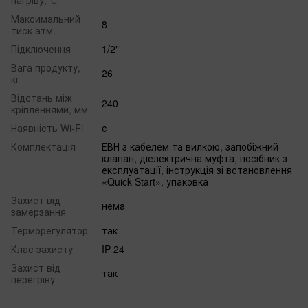
нагріву,°С
Максимальний
8
тиск атм.
Підключення
1/2"
Вага продукту,
26
кг
Відстань між
240
кріпленнями, мм
Наявність Wi-Fi
є
Комплектація
ЕВН з кабелем та вилкою, запобіжний
клапан, діелектрична муфта, посібник з
експлуатації, інструкція зі встановлення
«Quick Start», упаковка
Захист від
нема
замерзання
Терморегулятор
так
Клас захисту
IP 24
Захист від
так
перегріву