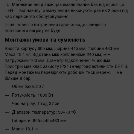
°C. Магнієвий анод захищає емальований бак від корозії, а
ТЕН — від накипу. Заміну анода виконують раз на 2 роки під
час сервісного обслуговування.
Після повного витрачання гарячої води швидкого
повторного нагріву не буде.
Монтажні умови та сумісність
Висота корпусу 605 мм, ширина 445 мм, глибина 463 мм.
Маса 18,1 кг. Відстань між кріпленнями 240 мм, між
патрубками 100 мм. Діаметр підключення ½ дюйма.
Пристрій має клас захисту IP24 і енергоефективність ERP B.
Перед монтажем перевіряють робочий тиск мережі — не
більше 8 бар.
Об’єм бака: 50 л
Потужність: 1800 Вт
Час нагріву: 1 год 37 хв
Діапазон температур: 50–70 °C
Габарити: 605×445×463 мм
Маса: 18,1 кг