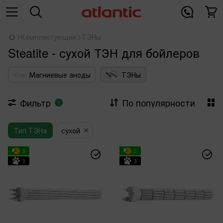
Комплектующие
ТЭНы
Steatite - сухой ТЭН для бойлеров
Магниевые аноды
ТЭНы
Фильтр
По популярности
1
Тип ТЭНа
сухой
2
2
3
3