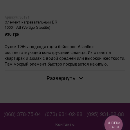
Артикул: 36191
Элемент нагревательный ER
1000T Atl (Vertigo Steatite)
930 грн
Сухие ТЭНы подходят для бойлеров Atlantic с
соответствующей конструкцией фланца. Их ставят в
квартирах и домах с водой средней или высокой жесткости.
Там мокрый элемент быстро покрывается накипью.
Когда стоит выбирать сухой ТЭН для бойлера
Развернуть
Atlantic
Замените ТЭН, если старый износился. Сухой тип ставят в
модели вроде
бойлеров Atlantic со стеатитовыми ТЭНами
. В
таких системах элемент в колбе не касается воды. Накипь
оседает реже. Для апгрейда проверьте фланец — он
должен быть совместимым.
(068) 378-75-04
(073) 931-02-88
(095) 931-02-88
Мощность сухого ТЭНа: как влияет на нагрев
КНОПКА
Контакты
СВЯЗИ
Выбирайте от 1 до 3 кВт по объему бойлера. ТЭН 1,5 кВт