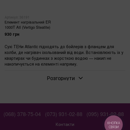
Артикул: 36191
Елемент нагрівальний ER
1000T Atl (Vertigo Steatite)
930 грн
Сухі ТЕНи Atlantic підходять до бойлерів з фланцем для
колби, де нагрівач ізольований від води. Встановлюють їх у
квартирах чи будинках з жорсткою водою — накип не
накопичується на елементі напряму.
Коли варто обирати сухий ТЕН для бойлера
Розгорнути
Atlantic
Беріть сухий ТЕН, якщо ваш бойлер Atlantic має конструкцію
під колбу — перевірте фланець. У регіонах з жорсткою
водою мокрий елемент виходить з ладу за сезон. Майстри
замінюють його на сухий Atlantic, бо колба захищає від
осаду, і ремонт рідшає.
(068) 378-75-04
(073) 931-02-88
(095) 931-02-88
Потужність сухого ТЕНа: як впливає на нагрів
КНОПКА
Контакти
СВЯЗИ
Потужність сухих ТЕНів Atlantic — від 1 до 3 кВт. Для