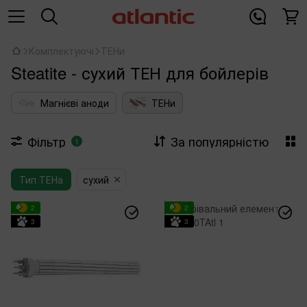
Комплектуючі
ТЕНи
Steatite - сухий ТЕН для бойлерів
Магнієві аноди
ТЕНи
Фільтр
За популярністю
1
Тип ТЕНа
сухий
2
2
3
3