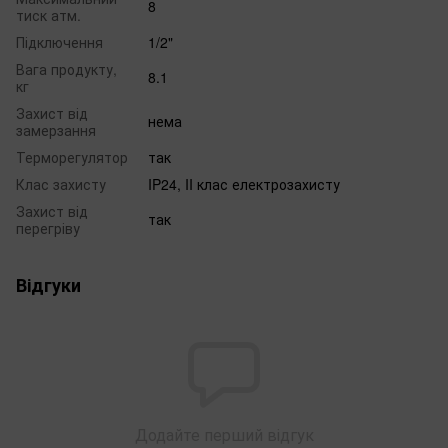
8
тиск атм.
Підключення
1/2"
Вага продукту,
8.1
кг
Захист від
нема
замерзання
Терморегулятор
так
Клас захисту
IP24, II клас електрозахисту
Захист від
так
перегріву
Відгуки
Додайте перший відгук