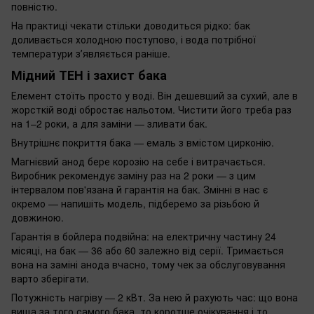
повністю.
На практиці чекати стільки доводиться рідко: бак
доливається холодною поступово, і вода потрібної
температури зʼявляється раніше.
Мідний ТЕН і захист бака
Елемент стоїть просто у воді. Він дешевший за сухий, але в
жорсткій воді обростає нальотом. Чистити його треба раз
на 1–2 роки, а для заміни — зливати бак.
Внутрішнє покриття бака — емаль з вмістом цирконію.
Магнієвий анод бере корозію на себе і витрачається.
Виробник рекомендує заміну раз на 2 роки — з цим
інтервалом пов'язана й гарантія на бак. Змінні в нас є
окремо — напишіть модель, підберемо за різьбою й
довжиною.
Гарантія в бойлера подвійна: на електричну частину 24
місяці, на бак — 36 або 60 залежно від серії. Тримається
вона на заміні анода вчасно, тому чек за обслуговування
варто зберігати.
Потужність нагріву — 2 кВт. За нею й рахують час: що вона
вища за того самого бака, то коротше очікування і то