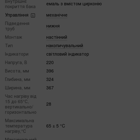
Внутрішнє
емаль з вмістом цирконію
покриття бака
Управління
механічне
Підведення
нижня
труб
Монтаж
настінний
Тип
накопичувальний
Індикатори
світловий індикатор
Напруга, В
220
Висота, мм
396
Глибина, мм
324
Ширина, мм
367
Час нагріву від
15 до 65°С,
28
вертикально/
горизонтально
Максимальна
температура
65 ± 5 °C
нагріву,°С
Максимальний