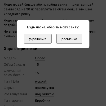
Якщо людей більше або потрібна ванна — дивіться цей
самий ряд на 30 л: переплата за обʼєм менша, ніж ціна
холодного ранку.
Якщо гаряча вода потрібна миттєво й без запасу — вам
потрібен проточний, а не накопичувальний.
Будь ласка, оберіть мову сайту:
Не впевнені у виборі — напишіть нам, що за приміщення і
скільки людей, підкажемо модель.
українська
російська
Характеристики
Модель
Ondeo
Об'єм бака, л
15
Фактичний
15
об'єм бака, л
Тип ТЕНа
мокрий
Форма
прямокутна
Розташування
над мийкою
Тип гарантії
Виробник