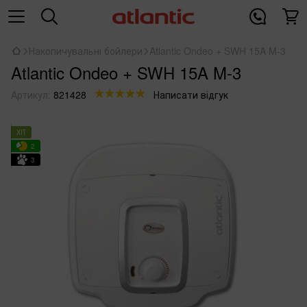
Накопичувальні бойлери
Atlantic Ondeo + SWH 15A M-3
Atlantic Ondeo + SWH 15A M-3
Артикул:
821428
Написати відгук
ХІТ
2
3