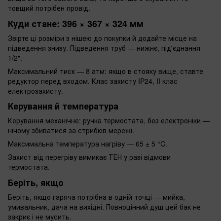
товщий потрібен провід.
Куди стане: 396 × 367 × 324 мм
Звірте ці розміри з нішею до покупки й додайте місце на
підведення знизу. Підведення труб — нижнє, підʼєднання
1/2".
Максимальний тиск — 8 атм: якщо в стояку вище, ставте
редуктор перед входом. Клас захисту IP24, II клас
електрозахисту.
Керування й температура
Керування механічне: ручка термостата, без електроніки —
нічому збиватися за стрибків мережі.
Максимальна температура нагріву — 65 ± 5 °C.
Захист від перегріву вимикає ТЕН у разі відмови
термостата.
Беріть, якщо
Беріть, якщо гаряча потрібна в одній точці — мийка,
умивальник, дача на вихідні. Повноцінний душ цей бак не
закриє і не мусить.