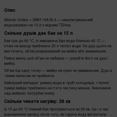
Опис
Atlantic Ondeo + SWH 15A M-3 — накопичувальний
водонагрівач на 15 л з мідним ТЕНом.
Скільки душів дає бак на 15 л
Бак гріє до 60 °C, зі змішувача йде вода близько 40 °C —
отже на виході приблизно 25 л теплої води. На душ цього не
вистачить: обʼєм розрахований на мийку або умивальник.
Повну ванну цей обʼєм не набирає — рахуйте його на душ і
мийку.
Об'єм під одну точку — мийку на кухні чи умивальник. Душ із
таким запасом не прийняти.
Найгірший випадок: узимку вода в трубі холодніша, і теплої
суміші вийде приблизно на п’яту частину менше. Виконання
над мийкою: патрубки знизу.
Скільки чекати нагріву: 28 хв
Із 15 до 65 °C повний бак прогрівається за 28 хв. Це і є час
відновлення запасу після того, як гарячу воду витратили