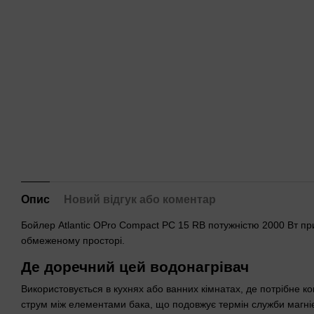
Опис
Новий відгук або коментар
Бойлер Atlantic OPro Compact PC 15 RB потужністю 2000 Вт п
обмеженому просторі.
Де доречний цей водонагрівач
Використовується в кухнях або ванних кімнатах, де потрібне 
струм між елементами бака, що подовжує термін служби магнієв