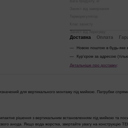
Вага продукту, кг
Захист від замерзання
Терморегулятор
Клас захисту
Захист від перегріву
Доставка
Оплата
Гар
Новою поштою в будь-яке 
Кур'єром за адресою (тільк
Детальніше про доставку
:
ризначений для вертикального монтажу під мийкою. Патрубки спрям
компактне рішення з вертикальним встановленням під мийкою та пос
ого анода. Якщо вода жорстка, звертайте увагу на конструкцію ТЕНа