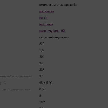
емаль з вмістом цирконію
механічне
нижня
настінний
накопичувальний
світловий індикатор
220
1,6
404
346
338
икально/горизонтально
37
у,°С
65 ± 5 °C
кально/горизонтально
0.58
8
1/2"