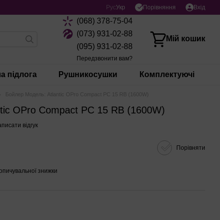
Порівняння
Рус
Укр
Вхід
(068) 378-75-04
(073) 931-02-88
Мій кошик
(095) 931-02-88
Передзвонити вам?
а підлога
Рушникосушки
Комплектуючі
Бойлер Модель: Atlantic OPro Compact PC 15 RB (1600W)
tic OPro Compact PC 15 RB (1600W)
писати відгук
Порівняти
опичувальної знижки