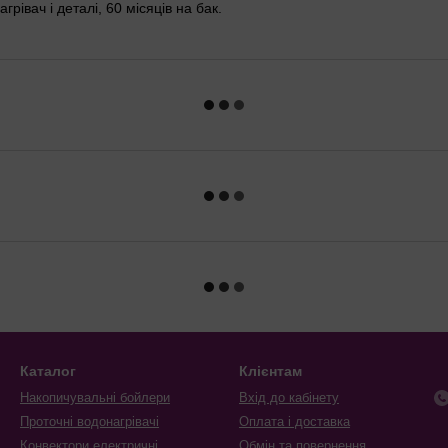
рівач і деталі, 60 місяців на бак.
Каталог
Клієнтам
Накопичувальні бойлери
Вхід до кабінету
Проточні водонагрівачі
Оплата і доставка
Конвектори електричні
Обмін та повернення