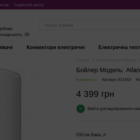
нтаж
Сервісний центр
добово
ернадського, 26
івачі
Конвектори електричні
Електрична тепл
Головна
Накопичувальні бойлери
Бойлер Модель: Atlan
В наявності
Артикул: 821453
На
4 399 грн
Ввійти
для відображення нак
%
Об'єм бака, л