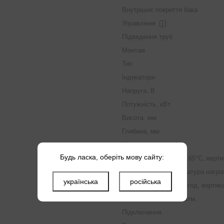
Внутрішнє покриття бака
Управління
Підведення труб
Монтаж
Тип
Індикатори
Напруга, В
Потужність, кВт
Висота, мм
Глибина, мм
Ширина, мм
Будь ласка, оберіть мову сайту:
Час нагріву від 15 до 65°С, верт
Максимальна температура нагрів
українська
російська
Теплові втрати квт/24год, верти
Максимальний тиск атм.
Підключення