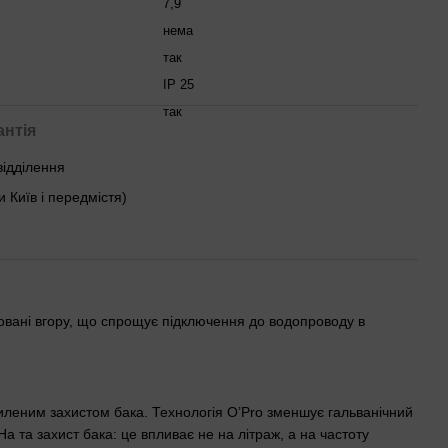
7,9
нема
так
IP 25
так
антія
відділення
и Київ і передмістя)
овані вгору, що спрощує підключення до водопроводу в
иленим захистом бака. Технологія O’Pro зменшує гальванічний
 та захист бака: це впливає не на літраж, а на частоту