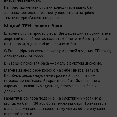
На практиці чекати стільки доводиться рідко: бак
доливається холодною поступово, і вода потрібної
температури зʼявляється раніше.
Мідний ТЕН і захист бака
Елемент стоїть просто у воді. Він дешевший за сухий, але в
жорсткій воді обростає нальотом. Чистити його треба раз
на 1–2 роки, а для заміни — зливати бак.
O'Pro — фірмова схема захисту моделей з мідним ТЕНом від
електрохімічної корозії.
Внутрішнє покриття бака — емаль з вмістом цирконію.
Магнієвий анод бере корозію на себе і витрачається.
Виробник рекомендує заміну раз на 2 роки — з цим
інтервалом пов'язана й гарантія на бак. Змінні в нас є
окремо — напишіть модель, підберемо за різьбою й
довжиною.
Гарантія в бойлера подвійна: на електричну частину 24
місяці, на бак — 36 або 60 залежно від серії. Тримається
вона на заміні анода вчасно, тому чек за обслуговування
варто зберігати.