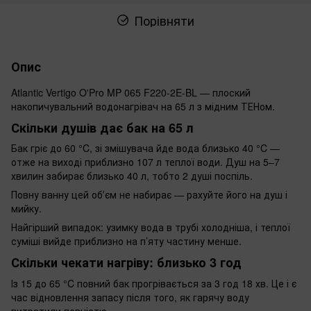
Порівняти
Опис
Atlantic Vertigo O'Pro MP 065 F220-2E-BL — плоский
накопичувальний водонагрівач на 65 л з мідним ТЕНом.
Скільки душів дає бак на 65 л
Бак гріє до 60 °C, зі змішувача йде вода близько 40 °C —
отже на виході приблизно 107 л теплої води. Душ на 5–7
хвилин забирає близько 40 л, тобто 2 душі поспіль.
Повну ванну цей обʼєм не набирає — рахуйте його на душ і
мийку.
Найгірший випадок: узимку вода в трубі холодніша, і теплої
суміші вийде приблизно на п’яту частину менше.
Скільки чекати нагріву: близько 3 год
Із 15 до 65 °C повний бак прогрівається за 3 год 18 хв. Це і є
час відновлення запасу після того, як гарячу воду
витратили повністю.