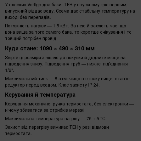
У плоских Vertigo два баки: ТЕН у впускному гріє першим,
випускний віддає воду. Схема дає стабільну температуру на
виході без перепадів.
Потужність нагріву — 1,5 кВт. За нею й рахують час: що
вона вища за того самого бака, то коротше очікування і то
товщий потрібен провід.
Куди стане: 1090 × 490 × 310 мм
Звірте ці розміри з нішею до покупки й додайте місце на
підведення знизу. Підведення труб — нижнє, підʼєднання
1/2".
Максимальний тиск — 8 атм: якщо в стояку вище, ставте
редуктор перед входом. Клас захисту IP 24.
Керування й температура
Керування механічне: ручка термостата, без електроніки —
нічому збиватися за стрибків мережі.
Максимальна температура нагріву — 75 ± 5 °C.
Захист від перегріву вимикає ТЕН у разі відмови
термостата.