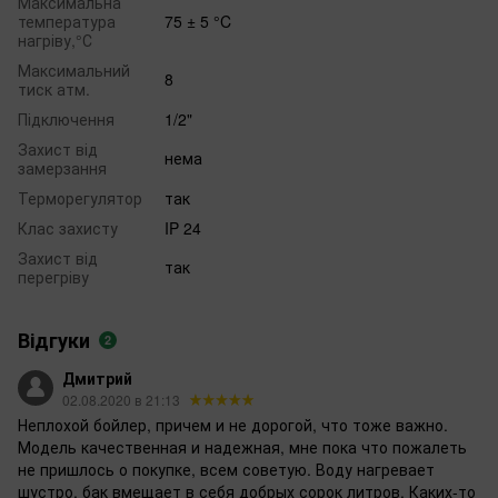
Максимальна
температура
75 ± 5 °C
нагріву,°С
Максимальний
8
тиск атм.
Підключення
1/2"
Захист від
нема
замерзання
Терморегулятор
так
Клас захисту
IP 24
Захист від
так
перегріву
Відгуки
2
Дмитрий
02.08.2020 в 21:13
Неплохой бойлер, причем и не дорогой, что тоже важно.
Модель качественная и надежная, мне пока что пожалеть
не пришлось о покупке, всем советую. Воду нагревает
шустро, бак вмещает в себя добрых сорок литров. Каких-то