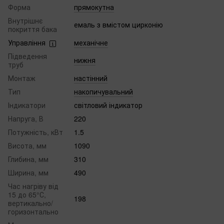
Форма
прямокутна
Внутрішнє
емаль з вмістом цирконію
покриття бака
Управління
механічне
Підведення
нижня
труб
Монтаж
настінний
Тип
накопичувальний
Індикатори
світловий індикатор
Напруга, В
220
Потужність, кВт
1.5
Висота, мм
1090
Глибина, мм
310
Ширина, мм
490
Час нагріву від
15 до 65°С,
198
вертикально/
горизонтально