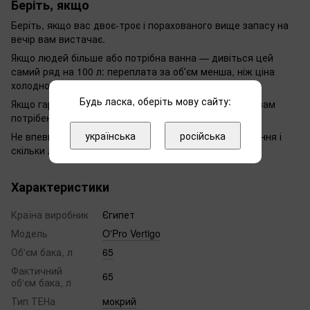
Беріть, якщо
Беріть, якщо вас двоє-троє і порахованого вище запасу на
вечір вам вистачає.
Якщо людей більше або потрібна ванна — дивіться цей
самий ряд на 100 л: переплата за обʼєм менша, ніж ціна
холодного ранку.
Будь ласка, оберіть мову сайту:
Якщо гаряча вода потрібна миттєво й без запасу — вам
потрібен проточний, а не накопичувальний.
українська
російська
Не впевнені у виборі — напишіть нам, що за приміщення і
скільки людей, підкажемо модель.
Характеристики
Країна виробник
Єгипет
Модель
O'Pro Vertigo
Об'єм бака, л
65
Фактичний
65
об'єм бака, л
Тип ТЕНа
мокрий