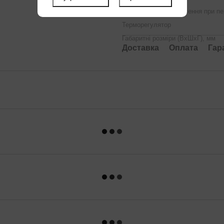
Автоматичне відключення при пе
Терморегулятор
Габаритні розміри (ВхШхГ), мм
Доставка
Оплата
Гар