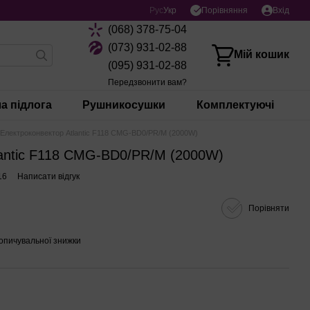
Порівняння
Рус
Укр
Вхід
(068) 378-75-04
(073) 931-02-88
Мій кошик
(095) 931-02-88
Передзвонити вам?
а підлога
Рушникосушки
Комплектуючі
Електроконвектор Atlantic F118 CMG-BD0/PR/M (2000W)
lantic F118 CMG-BD0/PR/M (2000W)
16
Написати відгук
Порівняти
опичувальної знижки