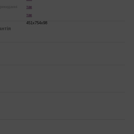
рекиданні
так
так
451х754х98
антія