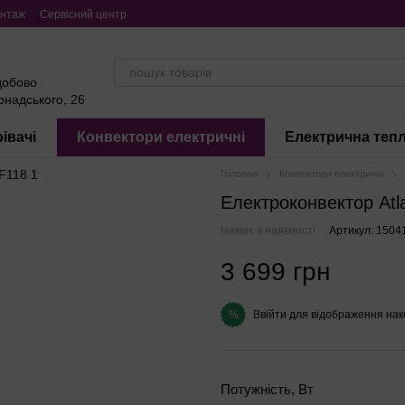
нтаж
Сервісний центр
добово
ернадського, 26
івачі
Конвектори електричні
Електрична тепл
Головна
Конвектори електричні
Електроконвектор At
Немає в наявності
Артикул: 1504
3 699 грн
Ввійти
для відображення нак
%
Потужність, Вт