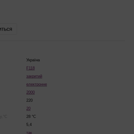
иться
Україна
F118
закритий
електронне
2000
220
20
у,°С
28 °C
5,4
так