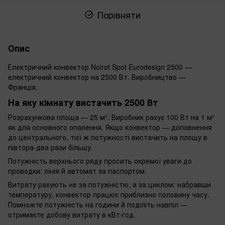
Порівняти
Опис
Електричний конвектор Noirot Spot Eurodesign 2500 —
електричний конвектор на 2500 Вт. Виробництво —
Франція.
На яку кімнату вистачить 2500 Вт
Розрахункова площа — 25 м². Виробник рахує 100 Вт на 1 м²
як для основного опалення. Якщо конвектор — доповнення
до центрального, тієї ж потужності вистачить на площу в
півтора-два рази більшу.
Потужність верхнього ряду просить окремої уваги до
проводки: лінія й автомат за паспортом.
Витрату рахують не за потужністю, а за циклом: набравши
температуру, конвектор працює приблизно половину часу.
Помножте потужність на години й поділіть навпіл —
отримаєте добову витрату в кВт·год.