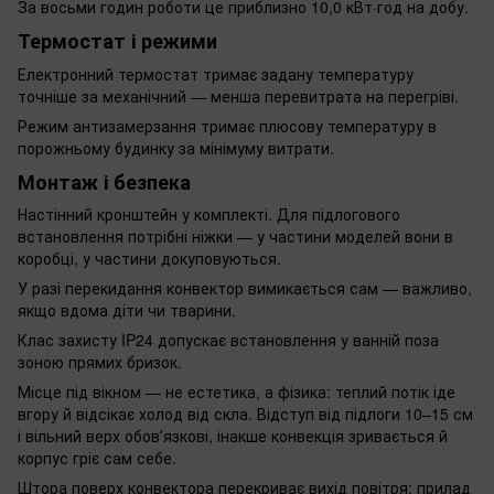
За восьми годин роботи це приблизно 10,0 кВт·год на добу.
Термостат і режими
Електронний термостат тримає задану температуру
точніше за механічний — менша перевитрата на перегріві.
Режим антизамерзання тримає плюсову температуру в
порожньому будинку за мінімуму витрати.
Монтаж і безпека
Настінний кронштейн у комплекті. Для підлогового
встановлення потрібні ніжки — у частини моделей вони в
коробці, у частини докуповуються.
У разі перекидання конвектор вимикається сам — важливо,
якщо вдома діти чи тварини.
Клас захисту IP24 допускає встановлення у ванній поза
зоною прямих бризок.
Місце під вікном — не естетика, а фізика: теплий потік іде
вгору й відсікає холод від скла. Відступ від підлоги 10–15 см
і вільний верх обовʼязкові, інакше конвекція зривається й
корпус гріє сам себе.
Штора поверх конвектора перекриває вихід повітря: прилад