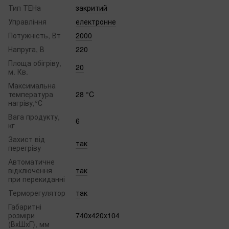
Тип ТЕНа
закритий
Управління
електронне
Потужність, Вт
2000
Напруга, В
220
Площа обігріву,
20
м. Кв.
Максимальна
температура
28 °C
нагріву,°С
Вага продукту,
6
кг
Захист від
так
перегріву
Автоматичне
відключення
так
при перекиданні
Терморегулятор
так
Габаритні
розміри
740х420x104
(ВхШхГ), мм