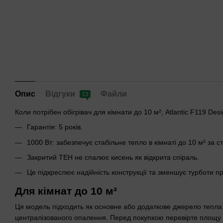
Опис
Відгуки
Файли
13
Коли потрібен обігрівач для кімнати до 10 м², Atlantic F119 D
Гарантія: 5 років.
1000 Вт: забезпечує стабільне тепло в кімнаті до 10 м² за
Закритий ТЕН не спалює кисень як відкрита спіраль.
Це підкреслює надійність конструкції та зменшує турботи 
Для кімнат до 10 м²
Ця модель підходить як основне або додаткове джерело тепла 
централізованого опалення. Перед покупкою перевірте площу кім