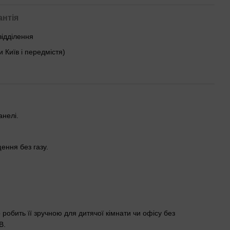
антія
відділення
и Київ і передмістя)
анелі.
ення без газу.
обить її зручною для дитячої кімнати чи офісу без
В.