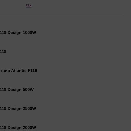
так
F119 Design 1000W
119
вия Atlantic F119
F119 Design 500W
F119 Design 2500W
F119 Design 2000W