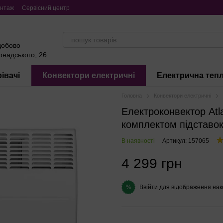
нтаж
Сервісний центр
добово
ернадського, 26
івачі
Конвектори електричні
Електрична тепл
Головна
Конвектори електричні
Електроконвектор At
комплектом підставо
В наявності
Артикул: 157065
4 299 грн
Ввійти
для відображення нак
%