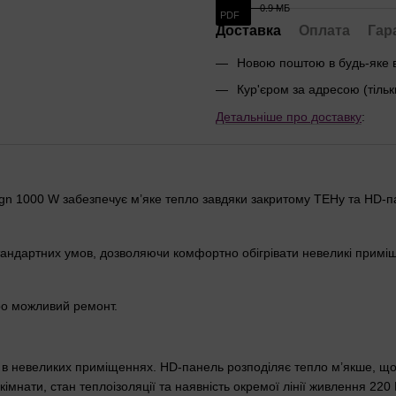
0.9 МБ
PDF
Доставка
Оплата
Гар
Новою поштою в будь-яке 
Кур'єром за адресою (тільк
Детальніше про доставку
:
esign 1000 W забезпечує м’яке тепло завдяки закритому ТЕНу та HD-п
 стандартних умов, дозволяючи комфортно обігрівати невеликі приміщ
про можливий ремонт.
в невеликих приміщеннях. HD-панель розподіляє тепло м’якше, що р
нати, стан теплоізоляції та наявність окремої лінії живлення 220 