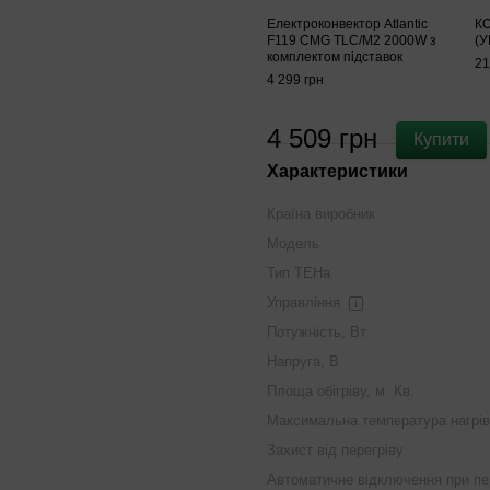
Електроконвектор Atlantic
К
F119 CMG TLC/M2 2000W з
(У
комплектом підставок
21
4 299 грн
4 509 грн
Купити
Характеристики
Країна виробник
Модель
Тип ТЕНа
Управління
Потужність, Вт
Напруга, В
Площа обігріву, м. Кв.
Максимальна температура нагрів
Захист від перегріву
Автоматичне відключення при пе