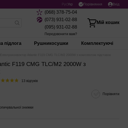
Порівняння
Рус
Укр
Вхід
(068) 378-75-04
(073) 931-02-88
Мій кошик
(095) 931-02-88
Передзвонити вам?
а підлога
Рушникосушки
Комплектуючі
Електроконвектор Atlantic F119 CMG TLC/M2 2000W з комплектом підставок
lantic F119 CMG TLC/M2 2000W з
к
13 відгуків
Порівняти
опичувальної знижки