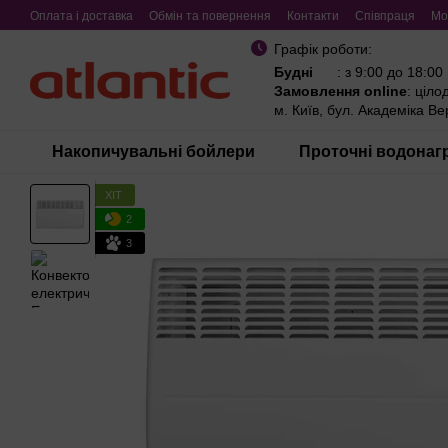
Перейти до основного контенту
Оплата і доставка
Обмін та повернення
Контакти
Співпраця
Мо
Графік роботи:
Будні
: з 9:00 до 18:00
Замовлення online
: ціло
м. Київ, бул. Академіка В
Накопичувальні бойлери
Проточні водонагр
ХІТ
2
3