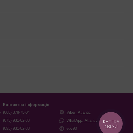
Контактна інформація
(068) 378-75-04
Viber: Atlantic
(073) 931-02-88
WhatApp: Atlantic
КНОПКА
СВЯЗИ
(095) 931-02-88
epv90