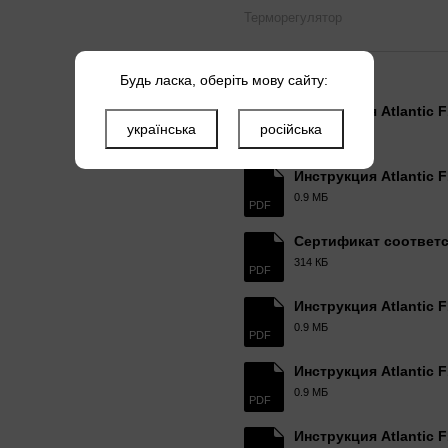
Терморегулятор
Файли
Будь ласка, оберіть мову сайту:
Инструкция Atlantic 
українська
російська
0.9 МБ
PDF
Инструкция Atlantic F
0.9 МБ
PDF
Сертификат соответст
314 КБ
PDF
Инструкция Atlantic 
0.9 МБ
PDF
Инструкция Atlantic 
0.9 МБ
PDF
Инструкция Atlantic 