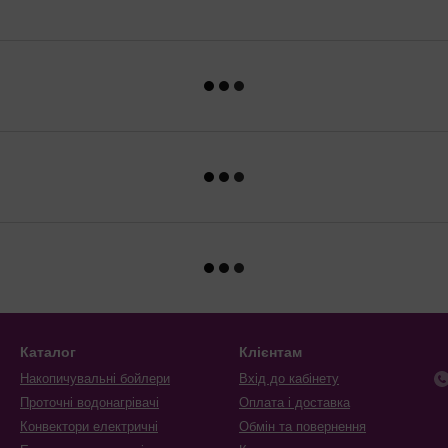
Каталог
Клієнтам
Накопичувальні бойлери
Вхід до кабінету
Проточні водонагрівачі
Оплата і доставка
Конвектори електричні
Обмін та повернення