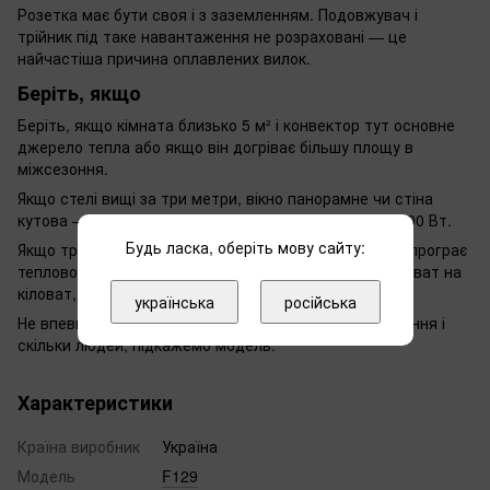
Розетка має бути своя і з заземленням. Подовжувач і
трійник під таке навантаження не розраховані — це
найчастіша причина оплавлених вилок.
Беріть, якщо
Беріть, якщо кімната близько 5 м² і конвектор тут основне
джерело тепла або якщо він догріває більшу площу в
міжсезоння.
Якщо стелі вищі за три метри, вікно панорамне чи стіна
кутова — цієї потужності не вистачить, дивіться 1000 Вт.
Будь ласка, оберіть мову сайту:
Якщо треба топити постійно й дешево — конвектор програє
тепловому насосу чи газу: він чесно перетворює кіловат на
кіловат, не більше.
українська
російська
Не впевнені у виборі — напишіть нам, що за приміщення і
скільки людей, підкажемо модель.
Характеристики
Країна виробник
Україна
Модель
F129