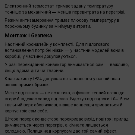
Електронний термостат тримає задану температуру
точніше за механічний — менша перевитрата на перегріві.
Режим антизамерзання тримає плюсову температуру в
порожньому будинку за мінімуму витрати.
Монтаж і безпека
Настінний кронштейн у комплекті. Для підлогового
встановлення потрібні ніжки — у частини моделей вони в
коробці, у частини докуповуються.
У разі перекидання конвектор вимикається сам — важливо,
якщо вдома діти чи тварини.
Клас захисту IP24 допускає встановлення у ванній поза
зоною прямих бризок.
Місце під вікном — не естетика, а фізика: теплий потік іде
вгору й відсікає холод від скла. Відступ від підлоги 10–15 см
і вільний верх обовʼязкові, інакше конвекція зривається й
корпус гріє сам себе.
Штора поверх конвектора перекриває вихід повітря: прилад
вимикається через перегрів, а кімната лишається
холодною. Полиця над корпусом дає той самий ефект.