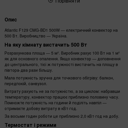
Порівняти
Опис
Atlantic F129 CMG-BD1 500W — електричний конвектор на
500 Вт. Виробництво — Україна.
На яку кімнату вистачить 500 Вт
Розрахункова площа — 5 м². Виробник рахує 100 Вт на 1 м²
як для основного опалення. Якщо конвектор — доповнення
до центрального, тієї ж потужності вистачить на площу в
півтора-два рази більшу.
Мала потужність зручна для точкового обігріву: балкон,
передпокій, санвузол.
Витрату рахують не за потужністю, а за циклом: набравши
температуру, конвектор працює приблизно половину часу.
Помножте потужність на години й поділіть навпіл —
отримаєте добову витрату в кВт·год.
За восьми годин роботи це приблизно 2,0 кВт·год на добу.
Термостат і режими