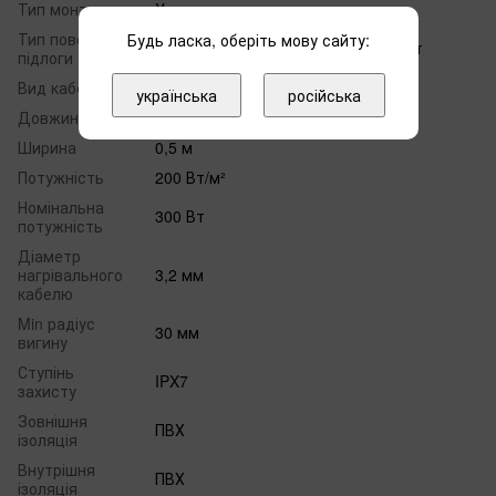
Тип монтажу
У стяжку
Тип поверхні
Будь ласка, оберіть мову сайту:
Плитка, килим, ПВХ, пробка, паркет
підлоги
Вид кабелю
Двожильний
українська
російська
Довжина
3 м
Ширина
0,5 м
Потужність
200 Вт/м²
Номінальна
300 Вт
потужність
Діаметр
нагрівального
3,2 мм
кабелю
Min радіус
30 мм
вигину
Ступінь
IPX7
захисту
Зовнішня
ПВХ
ізоляція
Внутрішня
ПВХ
ізоляція