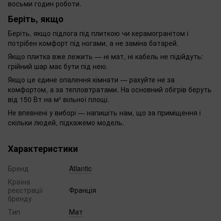
восьми годин роботи.
Беріть, якщо
Беріть, якщо підлога під плиткою чи керамогранітом і
потрібен комфорт під ногами, а не заміна батарей.
Якщо плитка вже лежить — ні мат, ні кабель не підійдуть:
грійний шар має бути під нею.
Якщо це єдине опалення кімнати — рахуйте не за
комфортом, а за тепловтратами. На основний обігрів беруть
від 150 Вт на м² вільної площі.
Не впевнені у виборі — напишіть нам, що за приміщення і
скільки людей, підкажемо модель.
Характеристики
Бренд
Atlantic
Країна
реєстрації
Франція
бренду
Тип
Мат