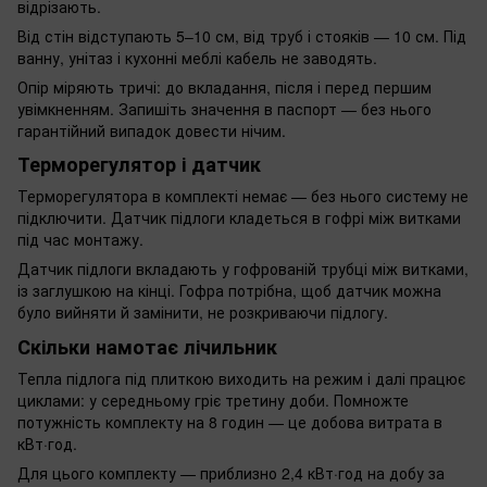
відрізають.
Від стін відступають 5–10 см, від труб і стояків — 10 см. Під
ванну, унітаз і кухонні меблі кабель не заводять.
Опір міряють тричі: до вкладання, після і перед першим
увімкненням. Запишіть значення в паспорт — без нього
гарантійний випадок довести нічим.
Терморегулятор і датчик
Терморегулятора в комплекті немає — без нього систему не
підключити. Датчик підлоги кладеться в гофрі між витками
під час монтажу.
Датчик підлоги вкладають у гофрованій трубці між витками,
із заглушкою на кінці. Гофра потрібна, щоб датчик можна
було вийняти й замінити, не розкриваючи підлогу.
Скільки намотає лічильник
Тепла підлога під плиткою виходить на режим і далі працює
циклами: у середньому гріє третину доби. Помножте
потужність комплекту на 8 годин — це добова витрата в
кВт·год.
Для цього комплекту — приблизно 2,4 кВт·год на добу за