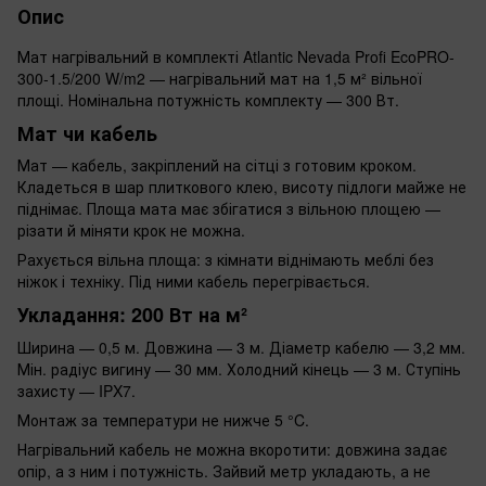
Опис
Мат нагрівальний в комплекті Atlantic Nevada Profi EcoPRO-
300-1.5/200 W/m2 — нагрівальний мат на 1,5 м² вільної
площі. Номінальна потужність комплекту — 300 Вт.
Мат чи кабель
Мат — кабель, закріплений на сітці з готовим кроком.
Кладеться в шар плиткового клею, висоту підлоги майже не
піднімає. Площа мата має збігатися з вільною площею —
різати й міняти крок не можна.
Рахується вільна площа: з кімнати віднімають меблі без
ніжок і техніку. Під ними кабель перегрівається.
Укладання: 200 Вт на м²
Ширина — 0,5 м. Довжина — 3 м. Діаметр кабелю — 3,2 мм.
Мін. радіус вигину — 30 мм. Холодний кінець — 3 м. Ступінь
захисту — IPX7.
Монтаж за температури не нижче 5 °C.
Нагрівальний кабель не можна вкоротити: довжина задає
опір, а з ним і потужність. Зайвий метр укладають, а не