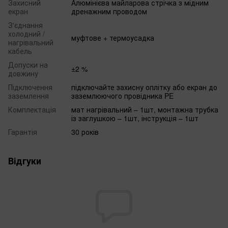
Захисний
Алюмінієва майларова стрічка з мідним
екран
дренажним проводом
З'єднання
холодний /
муфтове + термоусадка
нагрівальний
кабель
Допуски на
±2 %
довжину
Підключення
підключайте захисну оплітку або екран до
заземлення
заземлюючого провідника PE
Комплектація
мат нагрівальний – 1шт, монтажна трубка
із заглушкою – 1шт, інструкція – 1шт
Гарантія
30 років
Відгуки