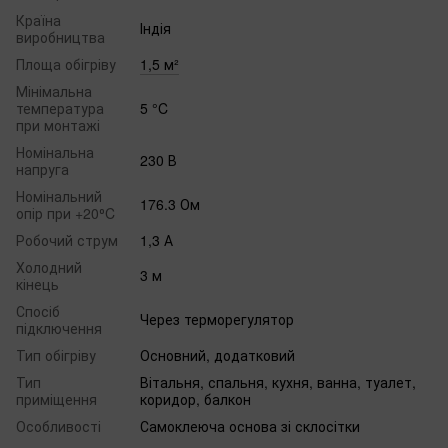
Країна
Індія
виробництва
Площа обігріву
1,5 м²
Мінімальна
температура
5 °C
при монтажі
Номінальна
230 В
напруга
Номінальний
176.3 Ом
опір при +20⁰C
Робочий струм
1,3 А
Холодний
3 м
кінець
Спосіб
Через терморегулятор
підключення
Тип обігріву
Основний, додатковий
Тип
Вітальня, спальня, кухня, ванна, туалет,
приміщення
коридор, балкон
Особливості
Самоклеюча основа зі склосітки