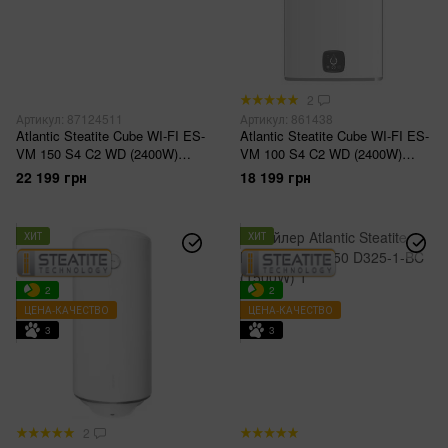
2
Артикул: 87124511
Артикул: 861438
Atlantic Steatite Cube WI-FI ES-
Atlantic Steatite Cube WI-FI ES-
VM 150 S4 C2 WD (2400W)
VM 100 S4 C2 WD (2400W)
silver
white
22 199 грн
18 199 грн
ХИТ
ХИТ
2
2
ЦЕНА-КАЧЕСТВО
ЦЕНА-КАЧЕСТВО
3
3
2