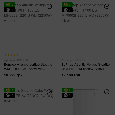
2
2
3
3
Артикул: 831216
Артикул: 841417
Бойлер Atlantic Vertigo Steatite
Бойлер Atlantic Vertigo Steatite
WI-FI 50 ES-MP0402F220-S WD
WI-FI 80 ES-MP0652F220-S WD
(2250W) white
(2250W) silver
18 729 грн
19 199 грн
2
2
3
3