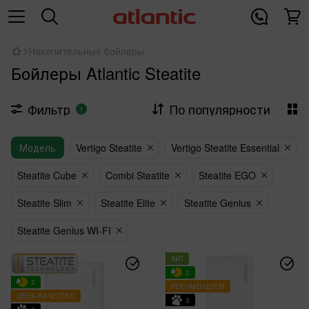
Накопительные бойлеры
Бойлеры Atlantic Steatite
Фильтр
По популярности
1
Модель
Vertigo Steatite
Vertigo Steatite Essential
Steatite Cube
Combi Steatite
Steatite EGO
Steatite Slim
Steatite Elite
Steatite Genius
Steatite Genius WI-FI
ХИТ
2
2
РЕКОМЕНДУЕМ
ЦЕНА-КАЧЕСТВО
3