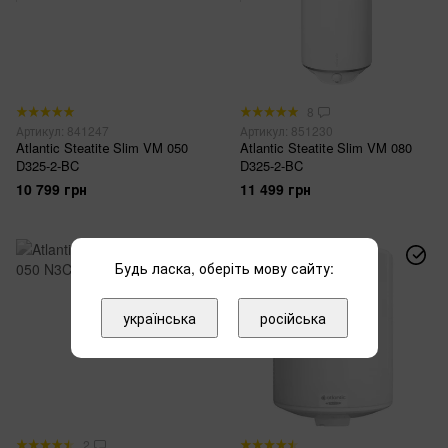
8
Артикул: 841247
Артикул: 851230
Atlantic Steatitе Slim VM 050
Atlantic Steatitе Slim VM 080
D325-2-BC
D325-2-BC
10 799 грн
11 499 грн
Будь ласка, оберіть мову сайту:
українська
російська
2