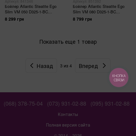
Артикул: 841346
Артикул: 851392
Бойлер Atlantic Steatite Ego
Бойлер Atlantic Steatite Ego
Slim VM 050 D325-1-BC
Slim VM 080 D325-1-BC
(1500W)
(1500W)
8 299 грн
8 799 грн
Показать еще 1 товар
Назад
Вперед
3
из 4
КНОПКА
СВЯЗИ
(068) 378-75-04
(073) 931-02-88
(095) 931-02-88
Контакты
Полная версия сайта
© 2014—2026