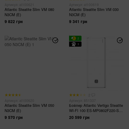
Артикул: at100621
Артикул: at100619
Atlantic Steatitе Slim VM 080
Atlantic Steatitе Slim VM 030
N3CM (E)
N3CM (E)
9 822 грн
9 341 грн
2
3
2
Артикул: at100620
Артикул: 851337
Atlantic Steatitе Slim VM 050
Бойлер Atlantic Vertigo Steatite
N3CM (E)
WI-FI 100 ES-MP0802F220-S
WD (2250W) white
9 570 грн
20 599 грн