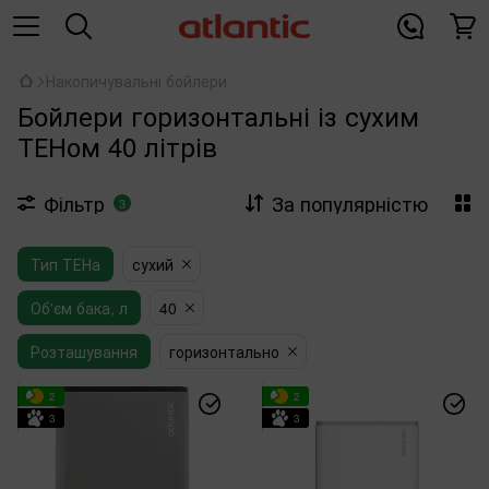
Накопичувальні бойлери
Бойлери горизонтальні із сухим
ТЕНом 40 літрів
Фільтр
За популярністю
3
Тип ТЕНа
сухий
Об'єм бака, л
40
Розташування
горизонтально
2
2
3
3