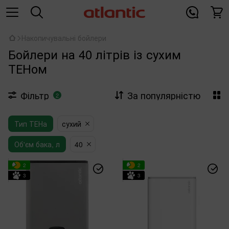
Накопичувальні бойлери
Бойлери на 40 літрів із сухим
ТЕНом
Фільтр
За популярністю
2
Тип ТЕНа
сухий
Об'єм бака, л
40
2
2
3
3