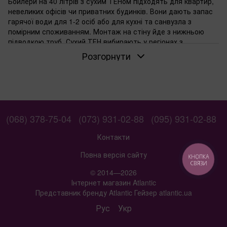
Бойлери на 40 літрів з сухим ТЕНом підходять для квартир,
невеликих офісів чи приватних будинків. Вони дають запас
гарячої води для 1-2 осіб або для кухні та санвузла з
помірним споживанням. Монтаж на стіну йде з нижньою
підводкою труб. Сухий ТЕН вибирають у регіонах з
жорсткою водою.
Розгорнути
Коли вистачає бойлера на 40 літрів
Один душ триває 57 хвилин. Двоє людей миються
послідовно вранці. Кухня потребує води для миття посуду
двічі на день. Такий об'єм вистачає для самотніх чи пар без
дітей. Монтажники ставлять їх у хрущовках над ванною чи
(068) 378-75-04
(073) 931-02-88
(095) 931-02-88
під стелею.
Контакти
Якщо вода жорстка: переваги сухого ТЕНа
Нагрівальний елемент стоїть у колбі. Вода не торкається
Повна версія сайту
КНОПКА
ТЕНа напряму. Накип осідає на стінках бака, а не на
СВЯЗИ
© 2014—2026
нагрівачі. Заміна ТЕНа відбувається без зливу води. Термін
Інтернет магазин Atlantic
служби зростає у 2-3 рази порівняно з мокрим ТЕНом.
Представник бренду Atlantic Гейзер atlantic.ua
Моделі з мокрим ТЕНом
дешевші, якщо вода м'яка.
Рус
Укр
Для яких приміщень підходить прямокутна
форма