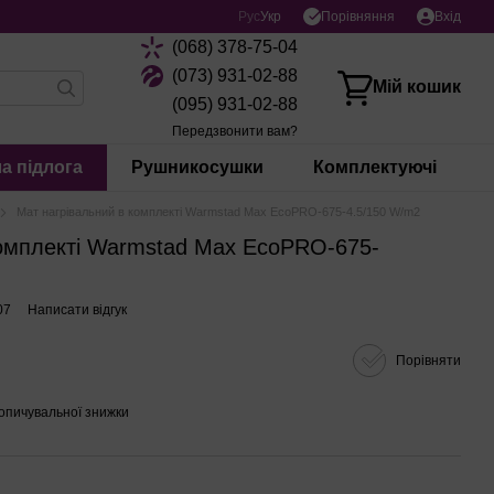
Порівняння
Рус
Укр
Вхід
(068) 378-75-04
(073) 931-02-88
Мій кошик
(095) 931-02-88
Передзвонити вам?
а підлога
Рушникосушки
Комплектуючі
Мат нагрівальний в комплекті Warmstad Max EcoPRO-675-4.5/150 W/m2
комплекті Warmstad Max EcoPRO-675-
07
Написати відгук
Порівняти
опичувальної знижки