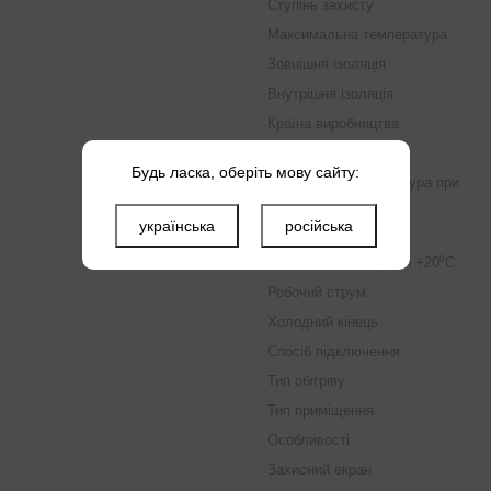
Ступінь захисту
Максимальна температура
Зовнішня ізоляція
Внутрішня ізоляція
Країна виробництва
Площа обігріву
Будь ласка, оберіть мову сайту:
Мінімальна температура при
монтажі
українська
російська
Номінальна напруга
Номінальний опір при +20⁰C
Робочий струм
Холодний кінець
Спосіб підключення
Тип обігріву
Тип приміщення
Особливості
Захисний екран