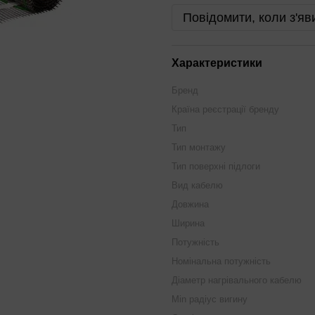
Повідомити, коли з'яв
Характеристики
Бренд
Країна реєстрації бренду
Тип
Тип монтажу
Тип поверхні підлоги
Вид кабелю
Довжина
Ширина
Потужність
Номінальна потужність
Діаметр нагрівального кабелю
Min радіус вигину