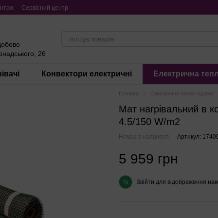
нтаж
Сервісний центр
добово
ернадського, 26
івачі
Конвектори електричні
Електрична тепл
Головна
Електрична тепла підлога
Мат нагрівальний в 
4.5/150 W/m2
Немає в наявності
Артикул: 1740
5 959 грн
Ввійти
для відображення нак
%