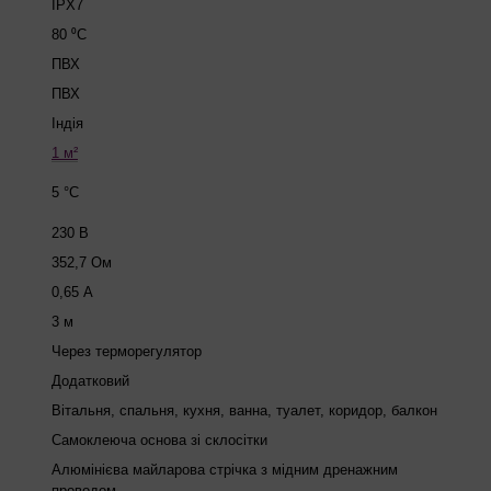
IPX7
80 ⁰C
ПВХ
ПВХ
Індія
1 м²
5 °C
230 В
352,7 Ом
0,65 А
3 м
Через терморегулятор
Додатковий
Вітальня, спальня, кухня, ванна, туалет, коридор, балкон
Самоклеюча основа зі склосітки
Алюмінієва майларова стрічка з мідним дренажним
проводом