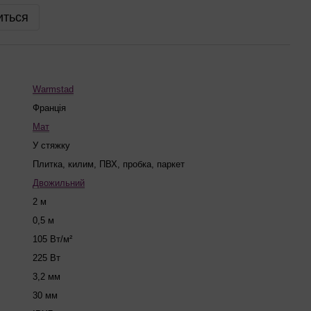
иться
Warmstad
Франція
Мат
У стяжку
Плитка, килим, ПВХ, пробка, паркет
Двожильний
2 м
0,5 м
105 Вт/м²
225 Вт
3,2 мм
30 мм